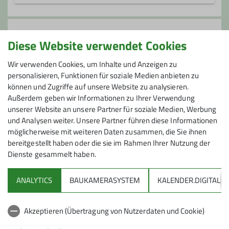
Die Seniorengruppe bietet allen fit
gebliebenen Seniorinnen und Senioren
Anmeldung
ein reichhaltiges Programm über das
Diese Website verwendet Cookies
ganze Jahr mit unterschiedlichen
bei I. Schäfler
Wir verwenden Cookies, um Inhalte und Anzeigen zu
Anforderungen:
personalisieren, Funktionen für soziale Medien anbieten zu
- Wanderungen - Leichte Bergtouren -
können und Zugriffe auf unsere Website zu analysieren.
Preis
Mittelschwere Bergtouren für Geübte -
Außerdem geben wir Informationen zu Ihrer Verwendung
Winterwanderungen
unserer Website an unsere Partner für soziale Medien, Werbung
Gruppentarif für Zugfahrt BaWü-Ticket
Auch Nichtsenioren*innen und Gäste sind
und Analysen weiter. Unsere Partner führen diese Informationen
bei unseren Touren immer willkommen.
möglicherweise mit weiteren Daten zusammen, die Sie ihnen
bereitgestellt haben oder die sie im Rahmen Ihrer Nutzung der
Dies gilt zurzeit aber nur für DAV
Dienste gesammelt haben.
Mitglieder
ANALYTICS
BAUKAMERASYSTEM
KALENDER.DIGITAL
Kontakt aufnehmen
DAV
Akzeptieren (Übertragung von Nutzerdaten und Cookie)
DAV Infos zu Bergsport allgemein