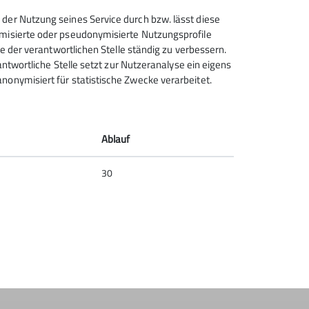
 der Nutzung seines Service durch bzw. lässt diese
ymisierte oder pseudonymisierte Nutzungsprofile
ce der verantwortlichen Stelle ständig zu verbessern.
rantwortliche Stelle setzt zur Nutzeranalyse ein eigens
nonymisiert für statistische Zwecke verarbeitet.
Deutscher Alpenverein (DAV)
Friedrichshafen e.V.
Untereschstr. 19
Ablauf
88046 Friedrichshafen
Telefon +49754122361
30
Kontakt