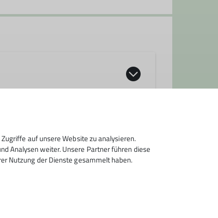
iedenen Spielarten des Alpinismus
seillängen-Klettertour, von der
rt
Alpen, findet jede Familie die
Zugriffe auf unsere Website zu analysieren.
d Analysen weiter. Unsere Partner führen diese
hrer Nutzung der Dienste gesammelt haben.