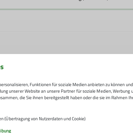
es
er Familien, die es sich zum Ziel gesetzt haben, die versch
ubringen. Kinderwagen gerechte Spaziergänge bis zur Mehr
Anmeldung bis: 19. Juni bei Sylvia Teube
 Hügel bis zu mehrtägigen Unternehmungen in den Tessiner 
ersonalisieren, Funktionen für soziale Medien anbieten zu können und 
ng unserer Website an unsere Partner für soziale Medien, Werbung un
sammen, die Sie ihnen bereitgestellt haben oder die sie im Rahmen I
19.06.2026
en (Übertragung von Nutzerdaten und Cookie)
eibung