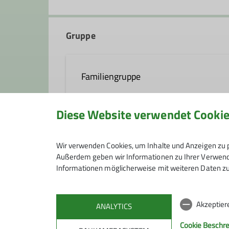
Gruppe
Familiengruppe
Diese Website verwendet Cooki
Wir sind eine Gruppe bergbegeistert
unseren kleinen Sprösslingen nahez
Anmeldung
leichten Wanderung auf die näheren
Wir verwenden Cookies, um Inhalte und Anzeigen zu p
richtige Tour bzw. Unternehmung.
Außerdem geben wir Informationen zu Ihrer Verwendu
Informationen möglicherweise mit weiteren Daten zu
Kontakt aufnehmen
Anmeldung bis
Akzeptier
ANALYTICS
Details
Cookie Beschr