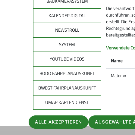
BAUKAMERASYSTEM
Die verantwort
durchführen, s
KALENDER.DIGITAL
erstellt. Die E
Rechtsgrundlage
NEWSTROLL
bereitgestellt
SYSTEM
DAV
DAV 
Verwendete Co
allg
YOUTUBE VIDEOS
Über den DAV
Name
Leitbild des DAV
Tourenpl
BODO FAHRPLANAUSKUNFT
Bergwetter
Matomo
Raus in d
Notruf und Rettung in den Alpen
Natürlich
BWEGT FAHRPLANAUSKUNFT
Hüttensuche
Auf Tour: 
Lawinenlagebericht
Bergwand
UMAP KARTENDIENST
Trittsich
Kampagne
ALLE AKZEPTIEREN
AUSGEWÄHLTE 