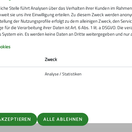
liche Stelle führt Analysen über das Verhalten ihrer Kunden im Rahmen
oweit sie uns ihre Einwilligung erteilen. Zu diesem Zweck werden anon
rstellung der Nutzungsprofile erfolgt zu dem alleinigen Zweck, den Servi
 für die Verarbeitung ihrer Daten ist Art. 6 Abs. 1 lit. a DSGVO. Die ve
es System ein. Es werden keine Daten an Dritte weitergegeben und nur a
Infos zu Bergsport
okies
emein
Zweck
anung
Analyse / Statistiken
ie Natur
 biken
So verhältst du dich auf deiner
erung
er und schwindelfrei am Berg
 #machseinfach
AKZEPTIEREN
ALLE ABLEHNEN