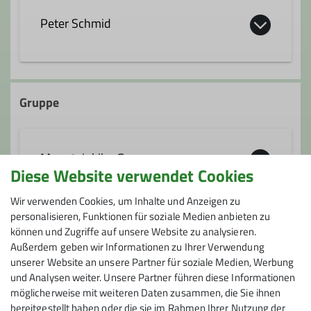
Peter Schmid
peter.schmid@dav-fn.de
Gruppe
Ämter
Mountainbike Gruppe
Hüttenwart*in Lankhütte
Diese Website verwendet Cookies
Wir verwenden Cookies, um Inhalte und Anzeigen zu
Vom Einsteiger bis zum Single Trail
personalisieren, Funktionen für soziale Medien anbieten zu
Könner ist bei uns alles geboten.
können und Zugriffe auf unsere Website zu analysieren.
Preis
Außerdem geben wir Informationen zu Ihrer Verwendung
unserer Website an unsere Partner für soziale Medien, Werbung
Kontakt aufnehmen
Fahrtkosten: € 44,- pro Pkw
und Analysen weiter. Unsere Partner führen diese Informationen
möglicherweise mit weiteren Daten zusammen, die Sie ihnen
bereitgestellt haben oder die sie im Rahmen Ihrer Nutzung der