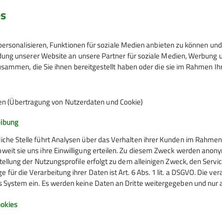
es
schaefer@dav-fn.de
Bus/Bahn 40 SFR
ersonalisieren, Funktionen für soziale Medien anbieten zu können und 
ng unserer Website an unsere Partner für soziale Medien, Werbung un
Ämter
sammen, die Sie ihnen bereitgestellt haben oder die sie im Rahmen I
6
r*in B Skihochtour
Tourenwart*in (Winter)
en (Übertragung von Nutzerdaten und Cookie)
eibung
liche Stelle führt Analysen über das Verhalten ihrer Kunden im Rahmen
oweit sie uns ihre Einwilligung erteilen. Zu diesem Zweck werden anon
rstellung der Nutzungsprofile erfolgt zu dem alleinigen Zweck, den Servi
 für die Verarbeitung ihrer Daten ist Art. 6 Abs. 1 lit. a DSGVO. Die ve
es System ein. Es werden keine Daten an Dritte weitergegeben und nur a
Infos zu Bergsport
okies
emein