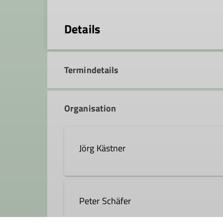
Details
Termindetails
Organisation
Jörg Kästner
joerg.kaestner@dav-fn.de
Peter Schäfer