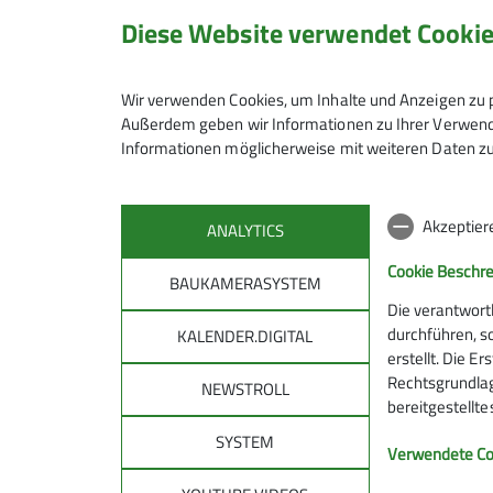
Ämter
Diese Website verwendet Cooki
07541 3887534
peter.
Tourenleiter*in
Preis
Wir verwenden Cookies, um Inhalte und Anzeigen zu p
Außerdem geben wir Informationen zu Ihrer Verwendu
Qualifikationen
Informationen möglicherweise mit weiteren Daten zu
Maximale Teilnehmeranzahl
Trainer*in C Skibergsteigen
Traine
Akzeptier
ANALYTICS
Cookie Beschr
BAUKAMERASYSTEM
Die verantwort
durchführen, s
KALENDER.DIGITAL
erstellt. Die E
Rechtsgrundlage
NEWSTROLL
bereitgestellt
SYSTEM
DAV
DAV 
Verwendete Co
allg