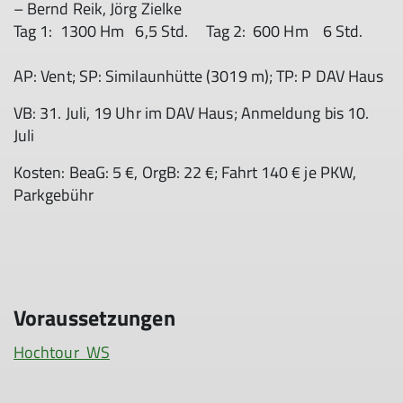
– Bernd Reik, Jörg Zielke
Tag 1: 1300 Hm 6,5 Std. Tag 2: 600 Hm 6 Std.
AP: Vent; SP: Similaunhütte (3019 m); TP: P DAV Haus
VB: 31. Juli, 19 Uhr im DAV Haus; Anmeldung bis 10.
Juli
Kosten: BeaG: 5 €, OrgB: 22 €; Fahrt 140 € je PKW,
Parkgebühr
Voraussetzungen
Hochtour WS