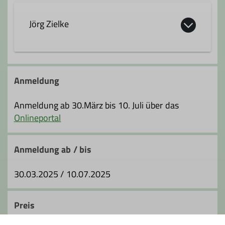
07542 20496
Jörg Zielke
+49 174 9232950
bernd.reik@dav-fn.de
2.vorsitzender@dav-fn.de
Anmeldung
Qualifikationen
Qualifikationen
Anmeldung ab 30.März bis 10. Juli über das
Onlineportal
Trainer*in C Bergsteigen
Trainer*in C Bergsteigen
Anmeldung ab / bis
Ämter
Ämter
30.03.2025 / 10.07.2025
Betreuer*in Kletterhalle
2. Vorsitzende*r
Preis
Tourenleiter*in