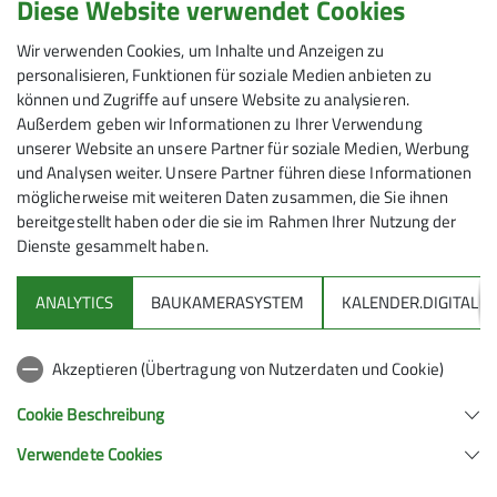
Diese Website verwendet Cookies
Kosten: BeaG: 5 €, OrgB: 22 €; Fahrt 140 € je PKW,
Parkgebühr
Wir verwenden Cookies, um Inhalte und Anzeigen zu
personalisieren, Funktionen für soziale Medien anbieten zu
können und Zugriffe auf unsere Website zu analysieren.
Maximale Teilnehmeranzahl
Außerdem geben wir Informationen zu Ihrer Verwendung
unserer Website an unsere Partner für soziale Medien, Werbung
6
und Analysen weiter. Unsere Partner führen diese Informationen
möglicherweise mit weiteren Daten zusammen, die Sie ihnen
bereitgestellt haben oder die sie im Rahmen Ihrer Nutzung der
Dienste gesammelt haben.
ANALYTICS
BAUKAMERASYSTEM
KALENDER.DIGITAL
DAV
Akzeptieren (Übertragung von Nutzerdaten und Cookie)
DAV Infos zu Bergsport allgemein
Cookie Beschreibung
Verwendete Cookies
Deutscher Alpenverein (DAV) Friedrichshafen e.V.