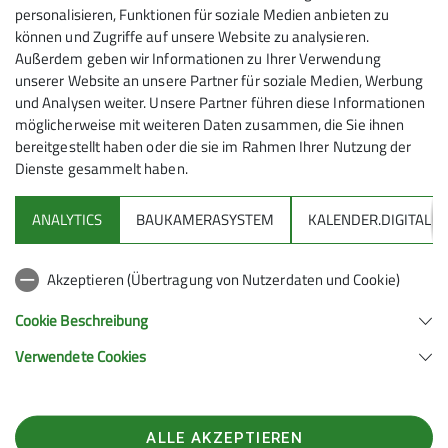
personalisieren, Funktionen für soziale Medien anbieten zu
Dauerregen wird die Tour abgesagt. In diesem Falle
können und Zugriffe auf unsere Website zu analysieren.
ist mit der Tourenleiterin am Vorabend oder am
Außerdem geben wir Informationen zu Ihrer Verwendung
Morgen telefonisch oder per WhatsApp Kontakt
unserer Website an unsere Partner für soziale Medien, Werbung
aufzunehmen (0173-5411826)
und Analysen weiter. Unsere Partner führen diese Informationen
möglicherweise mit weiteren Daten zusammen, die Sie ihnen
bereitgestellt haben oder die sie im Rahmen Ihrer Nutzung der
Dienste gesammelt haben.
ANALYTICS
BAUKAMERASYSTEM
KALENDER.DIGITAL
DAV
Akzeptieren (Übertragung von Nutzerdaten und Cookie)
DAV Infos zu Bergsport allgemein
Cookie Beschreibung
Verwendete Cookies
Deutscher Alpenverein (DAV) Friedrichshafen e.V.
Untereschstr. 19
88046 Friedrichshafen
Telefon +49754122361
ALLE AKZEPTIEREN