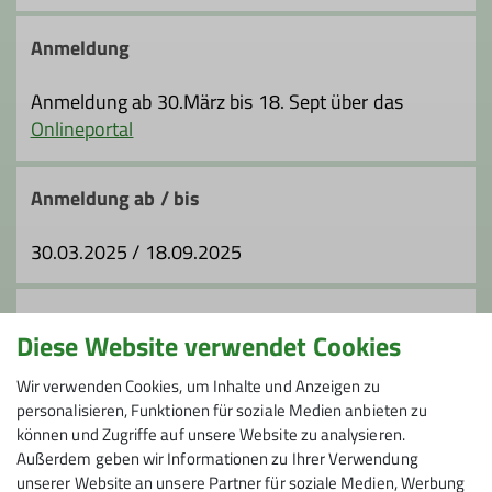
sabine.dischler@dav-fn.de
Anmeldung
Ämter
Anmeldung ab 30.März bis 18. Sept über das
Onlineportal
Tourenleiter*in
Anmeldung ab / bis
30.03.2025 / 18.09.2025
Preis
Diese Website verwendet Cookies
Kosten: BeaG: 5 €, OrgB: 16 €; Fahrt 75 € je PKW
Wir verwenden Cookies, um Inhalte und Anzeigen zu
personalisieren, Funktionen für soziale Medien anbieten zu
können und Zugriffe auf unsere Website zu analysieren.
Maximale Teilnehmeranzahl
Außerdem geben wir Informationen zu Ihrer Verwendung
unserer Website an unsere Partner für soziale Medien, Werbung