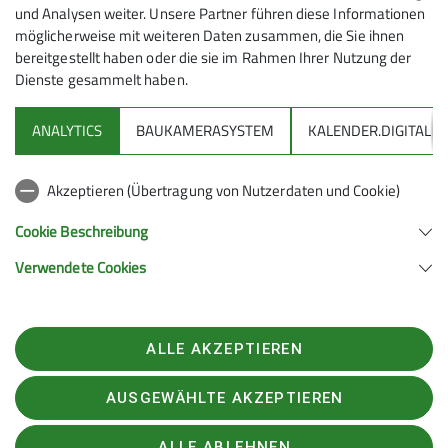
7
und Analysen weiter. Unsere Partner führen diese Informationen
möglicherweise mit weiteren Daten zusammen, die Sie ihnen
bereitgestellt haben oder die sie im Rahmen Ihrer Nutzung der
Dienste gesammelt haben.
ANALYTICS
BAUKAMERASYSTEM
KALENDER.DIGITAL
DAV
Akzeptieren (Übertragung von Nutzerdaten und Cookie)
DAV Infos zu Bergsport allgemein
Cookie Beschreibung
Verwendete Cookies
Deutscher Alpenverein (DAV) Friedrichshafen e.V.
Untereschstr. 19
88046 Friedrichshafen
Telefon +49754122361
ALLE AKZEPTIEREN
Kontakt
AUSGEWÄHLTE AKZEPTIEREN
Rechtliches
Datenschutzerklärung
Impressum
Datenschutz-Einstellungen
ALLE ABLEHNEN