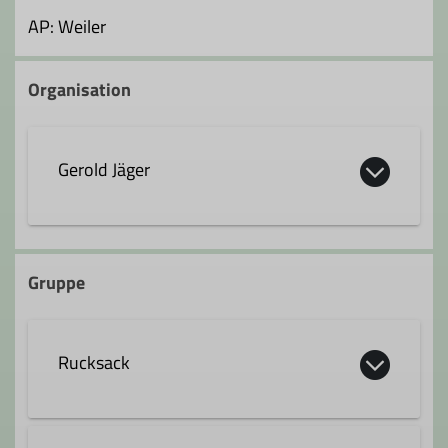
AP: Weiler
Organisation
Gerold Jäger
gerold.jaeger@dav-fn.de
Gruppe
Qualifikationen
Rucksack
Trainer*in C MTB Guide
Die Rucksackgruppe liegt altersmäßig