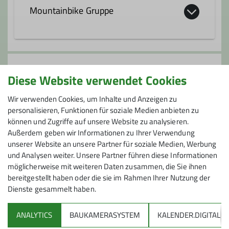
Ämter
irgendwo zwischen AlpinPlus und
Mountainbike Gruppe
Senioren. Wir machen Wanderungen,
Tourenleiter*in
Ski-, Langlauf- und Schneeschuhtouren,
gehen rodeln, radeln oder auf
Vom Einsteiger bis zum Single Trail
Klettersteige. Von einfach bis
Könner ist bei uns alles geboten.
Anmeldung
schwierig.Treffpunkt ist jeden Donnerstag
Diese Website verwendet Cookies
(außer an Feiertagen) ab 19.00 Uhr im
Kontakt aufnehmen
Anmeldung und VB: 28. Mai im DAV-Haus
DAV-Haus: zum gemütlichen
Wir verwenden Cookies, um Inhalte und Anzeigen zu
personalisieren, Funktionen für soziale Medien anbieten zu
Beisammensein, zum Besprechen der
können und Zugriffe auf unsere Website zu analysieren.
Touren (siehe Programm) oder Planung
Anmeldung bis
Außerdem geben wir Informationen zu Ihrer Verwendung
spontaner Aktionen nach Wetter- und
unserer Website an unsere Partner für soziale Medien, Werbung
28.05.2026
Schneelage.
und Analysen weiter. Unsere Partner führen diese Informationen
Die Anmeldung zu den Touren erfolgt nur
möglicherweise mit weiteren Daten zusammen, die Sie ihnen
über die Tourenleiter und nicht über das
bereitgestellt haben oder die sie im Rahmen Ihrer Nutzung der
Rucksackformular.
Dienste gesammelt haben.
Die Tourenleiter kann man bei unseren
Gruppentreffen kennenlernen, man findet
ANALYTICS
BAUKAMERASYSTEM
KALENDER.DIGITAL
DAV
sie im Tourenleiterverzeichnis im