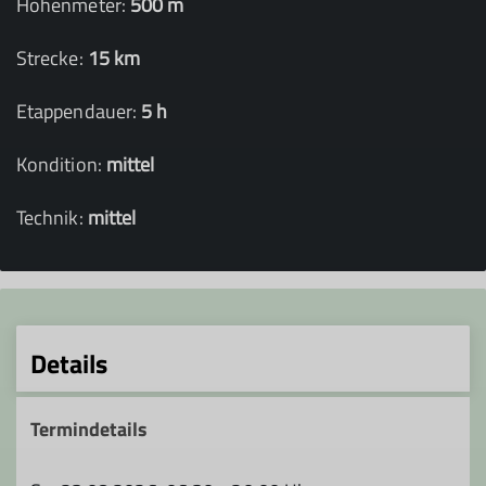
Höhenmeter:
500 m
Strecke:
15 km
Etappendauer:
5 h
Kondition:
mittel
Technik:
mittel
Details
Termindetails