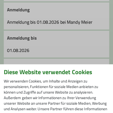
Anmeldung
Anmeldung bis 01.08.2026 bei Mandy Meier
Anmeldung bis
01.08.2026
Preis
Diese Website verwendet Cookies
Fahrtkosten pro PKW: 57,- €
Wir verwenden Cookies, um Inhalte und Anzeigen zu
personalisieren, Funktionen für soziale Medien anbieten zu
können und Zugriffe auf unsere Website zu analysieren.
Maximale Teilnehmeranzahl
Außerdem geben wir Informationen zu Ihrer Verwendung
unserer Website an unsere Partner für soziale Medien, Werbung
7
und Analysen weiter. Unsere Partner führen diese Informationen