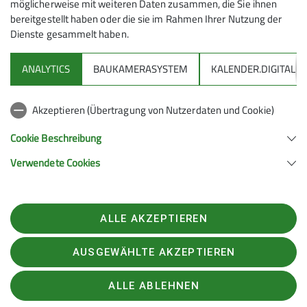
möglicherweise mit weiteren Daten zusammen, die Sie ihnen
bereitgestellt haben oder die sie im Rahmen Ihrer Nutzung der
Dienste gesammelt haben.
ANALYTICS
BAUKAMERASYSTEM
KALENDER.DIGITAL
DAV
Akzeptieren (Übertragung von Nutzerdaten und Cookie)
DAV Infos zu Bergsport allgemein
Cookie Beschreibung
Verwendete Cookies
Deutscher Alpenverein (DAV) Friedrichshafen e.V.
Untereschstr. 19
88046 Friedrichshafen
Telefon +49754122361
ALLE AKZEPTIEREN
Kontakt
AUSGEWÄHLTE AKZEPTIEREN
Rechtliches
Datenschutzerklärung
Impressum
Datenschutz-Einstellungen
ALLE ABLEHNEN
Teilnahmebedingungen