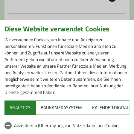
Ämter
0176 62720404
Diese Website verwendet Cookies
Jugendleiter*in
Jugendreferent*in
Gruppe
thomas.mueller@dav-fn.de
Wir verwenden Cookies, um Inhalte und Anzeigen zu
personalisieren, Funktionen für soziale Medien anbieten zu
können und Zugriffe auf unsere Website zu analysieren.
Jugendleistungsgruppe Klettern (JLK)
Qualifikationen
Außerdem geben wir Informationen zu Ihrer Verwendung
unserer Website an unsere Partner für soziale Medien, Werbung
und Analysen weiter. Unsere Partner führen diese Informationen
Trainer*in C Sportklettern Leistungssport
Wir sind eine Gruppe bestehend aus bis
möglicherweise mit weiteren Daten zusammen, die Sie ihnen
zu 12 jungen, motivierten Kletterern im
bereitgestellt haben oder die sie im Rahmen Ihrer Nutzung der
Dienste gesammelt haben.
Alter zwischen 11 und 19 Jahren und drei
Ämter
Trainern. Durch ein regelmäßiges und
ANALYTICS
BAUKAMERASYSTEM
KALENDER.DIGITAL
zielgerichtetes Training wollen wir unser
Kletterbetreuer*in Jugend
DAV
Kletterkönnen steigern. Wir haben Spaß
am (schwer) klettern gehen auch gerne
Akzeptieren (Übertragung von Nutzerdaten und Cookie)
Betreuer*in Kletterhalle
DAV Infos zu Bergsport allgemein
raus an den Fels. Dazu wird ein- bis