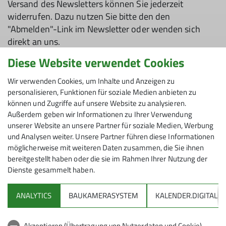
Versand des Newsletters können Sie jederzeit
widerrufen. Dazu nutzen Sie bitte den den
"Abmelden"-Link im Newsletter oder wenden sich
direkt an uns.
Diese Website verwendet Cookies
Deutscher Alpenverein (DAV) Sektion Friedrichshafen
Wir verwenden Cookies, um Inhalte und Anzeigen zu
e.V.
personalisieren, Funktionen für soziale Medien anbieten zu
Untereschstraße 19
können und Zugriffe auf unsere Website zu analysieren.
88046 Friedrichshafen
Außerdem geben wir Informationen zu Ihrer Verwendung
www.dav-fn.de
unserer Website an unsere Partner für soziale Medien, Werbung
und Analysen weiter. Unsere Partner führen diese Informationen
möglicherweise mit weiteren Daten zusammen, die Sie ihnen
bereitgestellt haben oder die sie im Rahmen Ihrer Nutzung der
Dienste gesammelt haben.
ANALYTICS
BAUKAMERASYSTEM
KALENDER.DIGITAL
DAV
Akzeptieren (Übertragung von Nutzerdaten und Cookie)