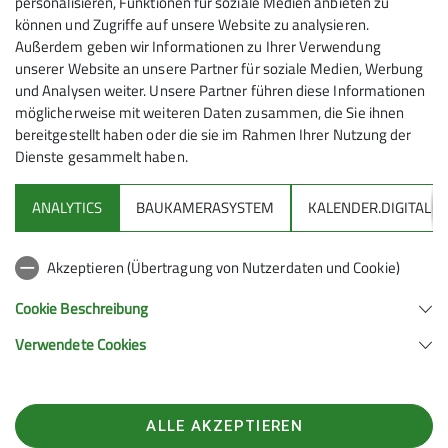
personalisieren, Funktionen für soziale Medien anbieten zu
Die Mittwoch-Seniorengruppe des Alpenvereins
können und Zugriffe auf unsere Website zu analysieren.
Friedrichshafen teilt mit, dass die für Mittwoch, 16.
Außerdem geben wir Informationen zu Ihrer Verwendung
unserer Website an unsere Partner für soziale Medien, Werbung
März, geplante Wanderung durch die Hausbachklamm
und Analysen weiter. Unsere Partner führen diese Informationen
bei Weiler im Allgäu ausfallen muss.
möglicherweise mit weiteren Daten zusammen, die Sie ihnen
bereitgestellt haben oder die sie im Rahmen Ihrer Nutzung der
Dienste gesammelt haben.
ANALYTICS
BAUKAMERASYSTEM
KALENDER.DIGITAL
Akzeptieren (Übertragung von Nutzerdaten und Cookie)
Cookie Beschreibung
Verwendete Cookies
ALLE AKZEPTIEREN