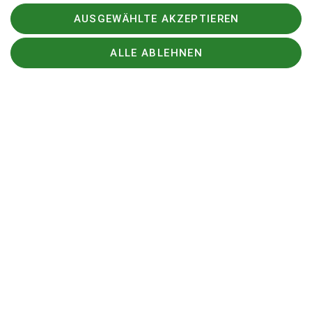
AUSGEWÄHLTE AKZEPTIEREN
Zum einen ist der Tourenleiter verhindert,
ALLE ABLEHNEN
andererseits ist der Durchgang durch die Klamm
wegen eines Erdrutsches und Baumfällarbeiten zurzeit
offiziell gesperrt. Eine Ersatzwanderung kann leider
nicht angeboten werden.
DAV
DAV Infos zu Bergsport allgemein
Deutscher Alpenverein (DAV) Friedrichshafen e.V.
Untereschstr. 19