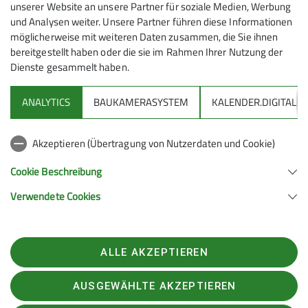
unserer Website an unsere Partner für soziale Medien, Werbung
und Analysen weiter. Unsere Partner führen diese Informationen
Die Seniorengruppe des Alpenvereins Friedrichshafen
möglicherweise mit weiteren Daten zusammen, die Sie ihnen
plant am
Dienstag, 31. Oktober
, eine Rundwanderung
bereitgestellt haben oder die sie im Rahmen Ihrer Nutzung der
zur
Königsalpe im Westallgäu.
Dienste gesammelt haben.
ANALYTICS
BAUKAMERASYSTEM
KALENDER.DIGITAL
Start der Tour ist am Parkplatz der Sport- und
Festhalle in Stiefenhofen. Von dort geht es hinunter
Akzeptieren (Übertragung von Nutzerdaten und Cookie)
zur Oberen Argen Richtung Unterthalhofen. Über den
Cookie Beschreibung
Pferrenberg führt die Wanderung weiter zur
Königsalpe, die aber Ruhetag hat.
Verwendete Cookies
Der Rückweg erfolgt dann über Schwanden zum
Parkplatz in Stiefenhofen. Der Aufstieg beträgt 350
ALLE AKZEPTIEREN
Meter, die Gehzeit etwa vier Stunden. Eine Einkehr ist
nicht vorgesehen.
AUSGEWÄHLTE AKZEPTIEREN
Abfahrt mit PKW ist um 8 Uhr vom Parkplatz bei der