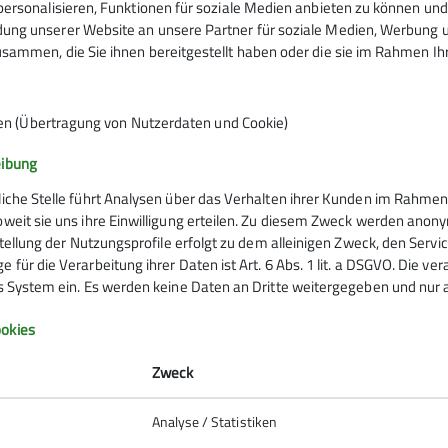
ersonalisieren, Funktionen für soziale Medien anbieten zu können und 
ng unserer Website an unsere Partner für soziale Medien, Werbung un
sammen, die Sie ihnen bereitgestellt haben oder die sie im Rahmen I
eginnt am 7. Oktober
en (Übertragung von Nutzerdaten und Cookie)
eibung
liche Stelle führt Analysen über das Verhalten ihrer Kunden im Rahmen
oweit sie uns ihre Einwilligung erteilen. Zu diesem Zweck werden anon
rstellung der Nutzungsprofile erfolgt zu dem alleinigen Zweck, den Servi
 für die Verarbeitung ihrer Daten ist Art. 6 Abs. 1 lit. a DSGVO. Die ve
es System ein. Es werden keine Daten an Dritte weitergegeben und nur a
 und es gibt immer mehr Gründe, es sich auf dem Sofa gemü
okies
aden wir unser Mitglieder in die Fitnessgymnastik ein.
Zweck
porthalle der Schreienesch-Schule.
Analyse / Statistiken
en sich auf eine rege Teilnahme. "Geteilter Schweiß ist ha