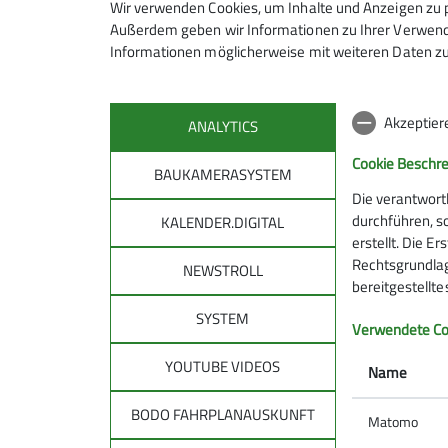
Wir verwenden Cookies, um Inhalte und Anzeigen zu p
Außerdem geben wir Informationen zu Ihrer Verwendu
Informationen möglicherweise mit weiteren Daten zu
Fitnessgymnastik b
Akzeptier
ANALYTICS
Cookie Beschr
BAUKAMERASYSTEM
Die verantwort
28.09.2024
durchführen, s
KALENDER.DIGITAL
erstellt. Die E
Rechtsgrundlage
News
NEWSTROLL
bereitgestellt
Die dunkle kalte Jahreszeit steht vor der Tür
SYSTEM
Verwendete Co
und sich für die Wintersaison fit zu machen, l
YOUTUBE VIDEOS
Name
Wir starten am 7. Oktober, um 20 Uhr in der S
BODO FAHRPLANAUSKUNFT
Matomo
Jutta, Sabine und alle anderen Teilnehmer freu