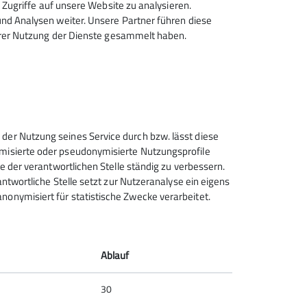
Zugriffe auf unsere Website zu analysieren.
d Analysen weiter. Unsere Partner führen diese
hrer Nutzung der Dienste gesammelt haben.
 der Nutzung seines Service durch bzw. lässt diese
ymisierte oder pseudonymisierte Nutzungsprofile
ce der verantwortlichen Stelle ständig zu verbessern.
rantwortliche Stelle setzt zur Nutzeranalyse ein eigens
nonymisiert für statistische Zwecke verarbeitet.
tlich zu machen. Um nicht ganz einzurosten
Ablauf
30
lber Schweiß"