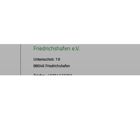
Deutscher Alpenverein (DAV)
Friedrichshafen e.V.
Untereschstr. 19
88046 Friedrichshafen
Telefon +49754122361
Kontakt