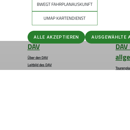
BWEGT FAHRPLANAUSKUNFT
UMAP KARTENDIENST
ALLE AKZEPTIEREN
AUSGEWÄHLTE 
DAV
DAV 
allg
Über den DAV
Leitbild des DAV
Tourenpl
Bergwetter
Raus in d
Notruf und Rettung in den Alpen
Natürlich
Hüttensuche
Auf Tour: 
Lawinenlagebericht
Bergwand
Trittsich
Kampagne