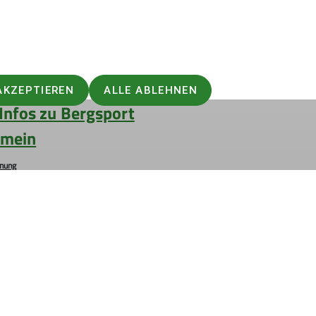
AKZEPTIEREN
ALLE ABLEHNEN
Infos zu Bergsport
emein
anung
ie Natur
 biken
So verhältst du dich auf deiner
erung
er und schwindelfrei am Berg
 #machseinfach