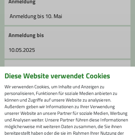
Anmeldung
Qualifikationen
Anmeldung bis 10. Mai
Trainer*in B Hochtouren
Anmeldung bis
10.05.2025
Ämter
Tourenleiter*in
Preis
Diese Website verwendet Cookies
Tourenwart*in (Sommer)
Kosten: OrgB: 10 €; Fahrt 45 € je PKW
Wir verwenden Cookies, um Inhalte und Anzeigen zu
personalisieren, Funktionen für soziale Medien anbieten zu
können und Zugriffe auf unsere Website zu analysieren.
Maximale Teilnehmeranzahl
Außerdem geben wir Informationen zu Ihrer Verwendung
unserer Website an unsere Partner für soziale Medien, Werbung
2
und Analysen weiter. Unsere Partner führen diese Informationen
möglicherweise mit weiteren Daten zusammen, die Sie ihnen
bereitgestellt haben oder die sie im Rahmen Ihrer Nutzung der