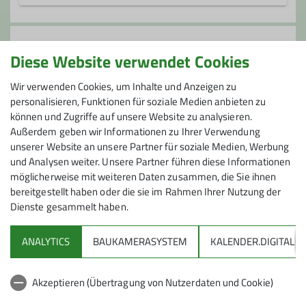
Die Seniorengruppe bietet allen fit
gebliebenen Seniorinnen und Senioren
Anmeldung
ein reichhaltiges Programm über das
Diese Website verwendet Cookies
ganze Jahr mit unterschiedlichen
Anmeldung bis 25. November bei Leni Eggert
Wir verwenden Cookies, um Inhalte und Anzeigen zu
Anforderungen:
personalisieren, Funktionen für soziale Medien anbieten zu
- Wanderungen - Leichte Bergtouren -
können und Zugriffe auf unsere Website zu analysieren.
Anmeldung bis
Mittelschwere Bergtouren für Geübte -
Außerdem geben wir Informationen zu Ihrer Verwendung
Winterwanderungen
unserer Website an unsere Partner für soziale Medien, Werbung
25.11.2024
Auch Nichtsenioren*innen und Gäste sind
und Analysen weiter. Unsere Partner führen diese Informationen
bei unseren Touren immer willkommen.
möglicherweise mit weiteren Daten zusammen, die Sie ihnen
bereitgestellt haben oder die sie im Rahmen Ihrer Nutzung der
Dies gilt zurzeit aber nur für DAV
Dienste gesammelt haben.
Mitglieder
ANALYTICS
BAUKAMERASYSTEM
KALENDER.DIGITAL
Kontakt aufnehmen
DAV
Akzeptieren (Übertragung von Nutzerdaten und Cookie)
DAV Infos zu Bergsport allgemein