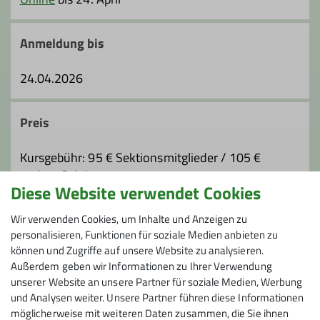
Qualifikationen
Anmeldung bis
Wanderleiter*in
24.04.2026
Trainer*in C Klettersteig
Preis
Ämter
Kursgebühr: 95 € Sektionsmitglieder / 105 €
andere Sektionen
Diese Website verwendet Cookies
Digitalkoordinator*in
Jugendleiter*in
Bearbeitungsgebühr: 5 €
vor Ort zu bezahlen: Fahrtkosten ca. 129 € je PKW
Wir verwenden Cookies, um Inhalte und Anzeigen zu
personalisieren, Funktionen für soziale Medien anbieten zu
können und Zugriffe auf unsere Website zu analysieren.
Maximale Teilnehmeranzahl
Außerdem geben wir Informationen zu Ihrer Verwendung
unserer Website an unsere Partner für soziale Medien, Werbung
8
und Analysen weiter. Unsere Partner führen diese Informationen
möglicherweise mit weiteren Daten zusammen, die Sie ihnen