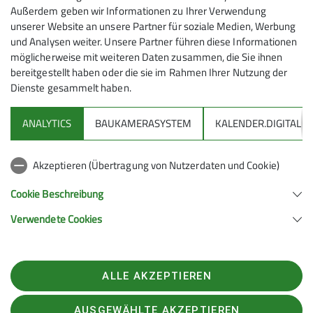
Maximale Teilnehmeranzahl
Außerdem geben wir Informationen zu Ihrer Verwendung
unserer Website an unsere Partner für soziale Medien, Werbung
6
und Analysen weiter. Unsere Partner führen diese Informationen
möglicherweise mit weiteren Daten zusammen, die Sie ihnen
bereitgestellt haben oder die sie im Rahmen Ihrer Nutzung der
Dienste gesammelt haben.
ANALYTICS
BAUKAMERASYSTEM
KALENDER.DIGITAL
DAV
Akzeptieren (Übertragung von Nutzerdaten und Cookie)
DAV Infos zu Bergsport allgemein
Cookie Beschreibung
Verwendete Cookies
Deutscher Alpenverein (DAV) Friedrichshafen e.V.
Untereschstr. 19
88046 Friedrichshafen
Telefon +49754122361
ALLE AKZEPTIEREN
Kontakt
AUSGEWÄHLTE AKZEPTIEREN