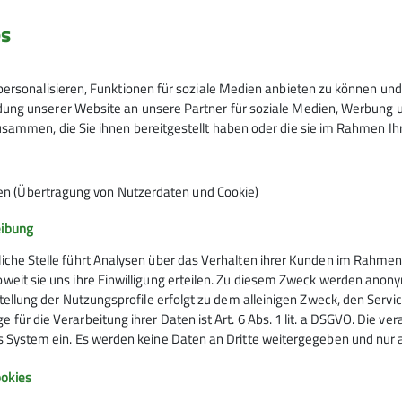
bei Jörg Kästner, Peter Schäfer
es
20.12.2024
ersonalisieren, Funktionen für soziale Medien anbieten zu können und 
ng unserer Website an unsere Partner für soziale Medien, Werbung un
sammen, die Sie ihnen bereitgestellt haben oder die sie im Rahmen I
8
en (Übertragung von Nutzerdaten und Cookie)
eibung
liche Stelle führt Analysen über das Verhalten ihrer Kunden im Rahmen
oweit sie uns ihre Einwilligung erteilen. Zu diesem Zweck werden anon
rstellung der Nutzungsprofile erfolgt zu dem alleinigen Zweck, den Servi
 für die Verarbeitung ihrer Daten ist Art. 6 Abs. 1 lit. a DSGVO. Die ve
es System ein. Es werden keine Daten an Dritte weitergegeben und nur a
Infos zu Bergsport
okies