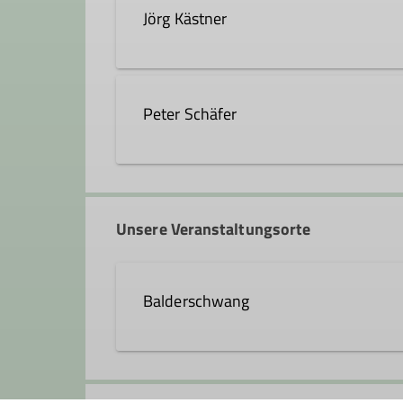
Jörg Kästner
joerg.kaestner@dav-fn.de
Peter Schäfer
Ämter
07541 3887534
peter.
Tourenleiter*in
Unsere Veranstaltungsorte
Qualifikationen
Balderschwang
Trainer*in C Skibergsteigen
Traine