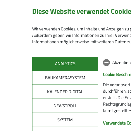
Anmeldung
Diese Website verwendet Cooki
Anmeldung bis
Wir verwenden Cookies, um Inhalte und Anzeigen zu p
Außerdem geben wir Informationen zu Ihrer Verwendu
Informationen möglicherweise mit weiteren Daten zu
Maximale Teilnehmeranzahl
Akzeptier
ANALYTICS
Cookie Beschr
BAUKAMERASYSTEM
Die verantwort
durchführen, s
KALENDER.DIGITAL
erstellt. Die E
Rechtsgrundlage
NEWSTROLL
bereitgestellt
SYSTEM
DAV
DAV 
Verwendete Co