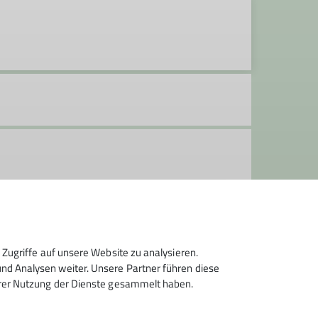
Zugriffe auf unsere Website zu analysieren.
n Wanderungen, Ski-, Langlauf- und
d Analysen weiter. Unsere Partner führen diese
hrer Nutzung der Dienste gesammelt haben.
ffpunkt ist jeden Donnerstag (außer an
r Touren (siehe Programm) oder