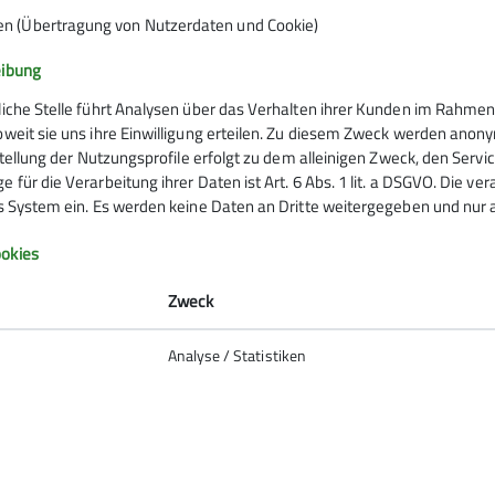
Wetter- und Schneelage.
en (Übertragung von Nutzerdaten und Cookie)
t nur über die Tourenleiter und nicht über das Rucksackfo
ren Gruppentreffen kennenlernen, man findet sie im Touren
eibung
liche Stelle führt Analysen über das Verhalten ihrer Kunden im Rahmen
sterte Gesichter.
oweit sie uns ihre Einwilligung erteilen. Zu diesem Zweck werden anon
rstellung der Nutzungsprofile erfolgt zu dem alleinigen Zweck, den Servi
 für die Verarbeitung ihrer Daten ist Art. 6 Abs. 1 lit. a DSGVO. Die ve
es System ein. Es werden keine Daten an Dritte weitergegeben und nur a
Infos zu Bergsport
okies
emein
Zweck
anung
Analyse / Statistiken
ie Natur
 biken
So verhältst du dich auf deiner
erung
er und schwindelfrei am Berg