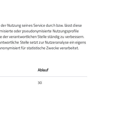
rmular.
leiterverzeichnis im gedruckten
 der Nutzung seines Service durch bzw. lässt diese
ymisierte oder pseudonymisierte Nutzungsprofile
ce der verantwortlichen Stelle ständig zu verbessern.
rantwortliche Stelle setzt zur Nutzeranalyse ein eigens
nonymisiert für statistische Zwecke verarbeitet.
Deutscher Alpenverein (DAV)
Friedrichshafen e.V.
Untereschstr. 19
Ablauf
88046 Friedrichshafen
Telefon +49754122361
30
Kontakt