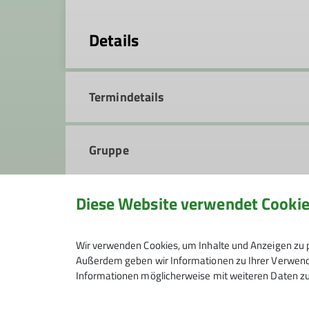
Details
Termindetails
Gruppe
Diese Website verwendet Cooki
Rucksack
Wir verwenden Cookies, um Inhalte und Anzeigen zu p
Die Rucksackgruppe liegt altersmä
Außerdem geben wir Informationen zu Ihrer Verwendu
Informationen möglicherweise mit weiteren Daten zu
Schneeschuhtouren, gehen rodeln, ra
Anmeldung
Feiertagen) ab 19.00 Uhr im DAV-