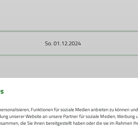
So. 01.12.2024
es
ersonalisieren, Funktionen für soziale Medien anbieten zu können und 
ßig irgendwo zwischen AlpinPlus und Senioren. Wir mache
ng unserer Website an unsere Partner für soziale Medien, Werbung un
sammen, die Sie ihnen bereitgestellt haben oder die sie im Rahmen I
deln oder auf Klettersteige. Von einfach bis schwierig.Tre
bei Franz M.
Haus: zum gemütlichen Beisammensein, zum Besprechen de