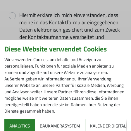
Hiermit erkläre ich mich einverstanden, dass
meine in das Kontaktformular eingegebenen
Daten elektronisch gesichert und zum Zweck
der Kontaktaufnahme verarbeitet und
genutzt werden. Mir ist bekannt, dass ich
Diese Website verwendet Cookies
meine Einwilligung jederzeit wiederrufen
kann. *
Wir verwenden Cookies, um Inhalte und Anzeigen zu
personalisieren, Funktionen für soziale Medien anbieten zu
können und Zugriffe auf unsere Website zu analysieren.
Mit (*) markierte Felder
Außerdem geben wir Informationen zu Ihrer Verwendung
Absenden
sind Pflichtfelder
unserer Website an unsere Partner für soziale Medien, Werbung
und Analysen weiter. Unsere Partner führen diese Informationen
möglicherweise mit weiteren Daten zusammen, die Sie ihnen
bereitgestellt haben oder die sie im Rahmen Ihrer Nutzung der
Dienste gesammelt haben.
ANALYTICS
BAUKAMERASYSTEM
KALENDER.DIGITAL
DAV