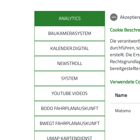
Nikolauswochenende auf’m Lank
04.12.2026
Akzeptier
ANALYTICS
Cookie Beschr
BAUKAMERASYSTEM
Die verantwort
durchführen, s
KALENDER.DIGITAL
erstellt. Die E
Rechtsgrundlage
NEWSTROLL
bereitgestellt
SYSTEM
DAV
DAV 
Verwendete Co
allg
YOUTUBE VIDEOS
Über den DAV
Name
Leitbild des DAV
Tourenpl
BODO FAHRPLANAUSKUNFT
Bergwetter
Matomo
Raus in d
Notruf und Rettung in den Alpen
Natürlich
BWEGT FAHRPLANAUSKUNFT
Hüttensuche
Auf Tour: 
Lawinenlagebericht
Bergwand
UMAP KARTENDIENST