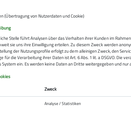
en (Übertragung von Nutzerdaten und Cookie)
eibung
liche Stelle führt Analysen über das Verhalten ihrer Kunden im Rahmen
oweit sie uns ihre Einwilligung erteilen. Zu diesem Zweck werden anon
rstellung der Nutzungsprofile erfolgt zu dem alleinigen Zweck, den Servi
 für die Verarbeitung ihrer Daten ist Art. 6 Abs. 1 lit. a DSGVO. Die ve
es System ein. Es werden keine Daten an Dritte weitergegeben und nur a
Infos zu Bergsport
okies
emein
Zweck
anung
Analyse / Statistiken
ie Natur
 biken
So verhältst du dich auf deiner
erung