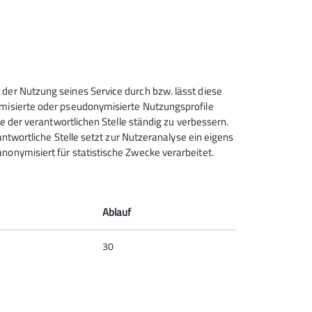
Details
 der Nutzung seines Service durch bzw. lässt diese
ymisierte oder pseudonymisierte Nutzungsprofile
ce der verantwortlichen Stelle ständig zu verbessern.
rantwortliche Stelle setzt zur Nutzeranalyse ein eigens
nonymisiert für statistische Zwecke verarbeitet.
Deutscher Alpenverein (DAV)
Friedrichshafen e.V.
Untereschstr. 19
Ablauf
88046 Friedrichshafen
Telefon +49754122361
30
Kontakt