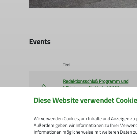
Events
Titel
Redaktionsschluß Programm und
Mitteilungen für Herbst 2026
13.09.2026
Diese Website verwendet Cooki
Sektionsmeisterschaften
Wir verwenden Cookies, um Inhalte und Anzeigen zu p
17.10.2026
Außerdem geben wir Informationen zu Ihrer Verwendu
Informationen möglicherweise mit weiteren Daten zu