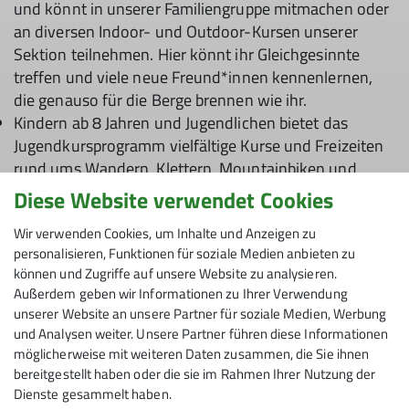
und könnt in unserer Familiengruppe mitmachen oder
an diversen Indoor- und Outdoor-Kursen unserer
Sektion teilnehmen. Hier könnt ihr Gleichgesinnte
treffen und viele neue Freund*innen kennenlernen,
die genauso für die Berge brennen wie ihr.
Kindern ab 8 Jahren und Jugendlichen bietet das
Jugendkursprogramm vielfältige Kurse und Freizeiten
rund ums Wandern, Klettern, Mountainbiken und
Skifahren. In den Jugendgruppen der Sektionen
Diese Website verwendet Cookies
erleben Kinder und Jugendliche in der Gemeinschaft
Wir verwenden Cookies, um Inhalte und Anzeigen zu
viele große und kleine Bergabenteuer.
personalisieren, Funktionen für soziale Medien anbieten zu
können und Zugriffe auf unsere Website zu analysieren.
Außerdem geben wir Informationen zu Ihrer Verwendung
Unsere Tipps für ein spannendes
unserer Website an unsere Partner für soziale Medien, Werbung
und Analysen weiter. Unsere Partner führen diese Informationen
Familien-Wintererlebnis
möglicherweise mit weiteren Daten zusammen, die Sie ihnen
bereitgestellt haben oder die sie im Rahmen Ihrer Nutzung der
Dienste gesammelt haben.