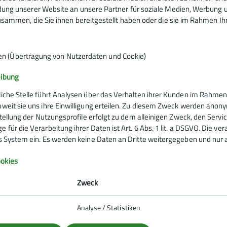
ng unserer Website an unsere Partner für soziale Medien, Werbung un
sammen, die Sie ihnen bereitgestellt haben oder die sie im Rahmen I
en (Übertragung von Nutzerdaten und Cookie)
Infos zu Bergsport
eibung
emein
liche Stelle führt Analysen über das Verhalten ihrer Kunden im Rahmen
oweit sie uns ihre Einwilligung erteilen. Zu diesem Zweck werden anon
anung
rstellung der Nutzungsprofile erfolgt zu dem alleinigen Zweck, den Servi
ie Natur
 für die Verarbeitung ihrer Daten ist Art. 6 Abs. 1 lit. a DSGVO. Die ve
 biken
es System ein. Es werden keine Daten an Dritte weitergegeben und nur a
So verhältst du dich auf deiner
okies
erung
er und schwindelfrei am Berg
Zweck
 #machseinfach
Analyse / Statistiken