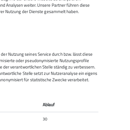
d Analysen weiter. Unsere Partner führen diese
hrer Nutzung der Dienste gesammelt haben.
Deutscher Alpenverein (DAV)
Friedrichshafen e.V.
Untereschstr. 19
 der Nutzung seines Service durch bzw. lässt diese
88046 Friedrichshafen
ymisierte oder pseudonymisierte Nutzungsprofile
Telefon +49754122361
ce der verantwortlichen Stelle ständig zu verbessern.
rantwortliche Stelle setzt zur Nutzeranalyse ein eigens
nonymisiert für statistische Zwecke verarbeitet.
Kontakt
Ablauf
30