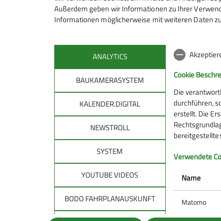
Außerdem geben wir Informationen zu Ihrer Verwendu
Informationen möglicherweise mit weiteren Daten zu
Akzeptier
ANALYTICS
DAV
DAV 
Cookie Beschr
BAUKAMERASYSTEM
allg
Über den DAV
Die verantwort
Leitbild des DAV
durchführen, s
KALENDER.DIGITAL
Tourenpl
erstellt. Die E
Bergwetter
Raus in d
Rechtsgrundlage
Notruf und Rettung in den Alpen
NEWSTROLL
Natürlich
bereitgestellt
Hüttensuche
Auf Tour: 
SYSTEM
Lawinenlagebericht
Verwendete Co
Bergwand
Trittsich
YOUTUBE VIDEOS
Name
Kampagne
BODO FAHRPLANAUSKUNFT
Matomo