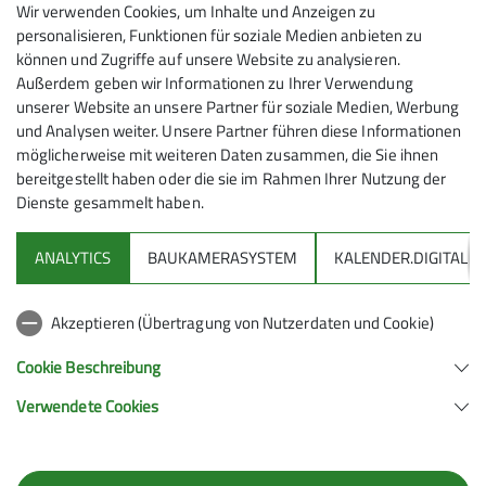
Wir verwenden Cookies, um Inhalte und Anzeigen zu
personalisieren, Funktionen für soziale Medien anbieten zu
Die Seniorengruppe des Alpenvereins Friedrichshafen
können und Zugriffe auf unsere Website zu analysieren.
plant am
Dienstag, 26. Mai, eine Rundwanderung bei
Außerdem geben wir Informationen zu Ihrer Verwendung
Waldburg
unserer Website an unsere Partner für soziale Medien, Werbung
und Analysen weiter. Unsere Partner führen diese Informationen
möglicherweise mit weiteren Daten zusammen, die Sie ihnen
bereitgestellt haben oder die sie im Rahmen Ihrer Nutzung der
Vom Parkplatz an der Festhalle geht es an der Burg
Dienste gesammelt haben.
vorbei in nördliche Richtung zum Altdorfer Wald und
weiter zum Aussichtspunkt am sogenannten „Allgäuer
ANALYTICS
BAUKAMERASYSTEM
KALENDER.DIGITAL
Tor“ mit Blick auf Vogt. Von hier führt die Wanderung
westlich vom Reicher Moos nach Edersbach. Nach der
Durchquerung des Naturschutzgebiets
Akzeptieren (Übertragung von Nutzerdaten und Cookie)
Blauenseemoos endet die Tour am Parkplatz in
Cookie Beschreibung
Waldburg.
Verwendete Cookies
Der Aufstieg beträgt 150 Meter, die Gehzeit etwa vier
Stunden bei einer Weglänge von rund elf Kilometern.
Die anschließende Einkehr ist im Gasthaus Grüner