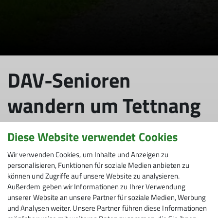
DAV-Senioren
wandern um Tettnang
Diese Website verwendet Cookies
26.02.2023
Wir verwenden Cookies, um Inhalte und Anzeigen zu
personalisieren, Funktionen für soziale Medien anbieten zu
können und Zugriffe auf unsere Website zu analysieren.
Senioren
Außerdem geben wir Informationen zu Ihrer Verwendung
unserer Website an unsere Partner für soziale Medien, Werbung
Die Mittwoch-Seniorengruppe des Alpenvereins
und Analysen weiter. Unsere Partner führen diese Informationen
Friedrichshafen plant am Mittwoch, 1. März, eine