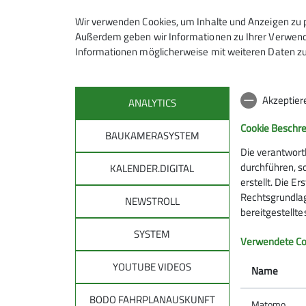
Wir verwenden Cookies, um Inhalte und Anzeigen zu p
Redaktionelle Aufbereitung
der von Touren‑ u
Außerdem geben wir Informationen zu Ihrer Verwendu
(Textprüfung, Vereinheitlichung, Strukturierung
Informationen möglicherweise mit weiteren Daten zu
Zusammenstellung und Übergabe
der finalen
(Layout wird extern erstellt)
Prüfung des Layout‑Entwurfs
sowie Abstimm
Akzeptier
ANALYTICS
Erteilung der Druckfreigabe nach finaler Abs
Terminabstimmung
mit
Cookie Beschr
BAUKAMERASYSTEM
der Geschäftsstelle der Sektion
Die verantwort
dem/der Redakteur*in der Mitteilungen
durchführen, s
KALENDER.DIGITAL
erstellt. Die E
Rechtsgrundlage
NEWSTROLL
bereitgestellt
Was du mitbringen solltest
SYSTEM
Verwendete Co
Freude am Schreiben und redaktionellen Arbe
Sorgfalt, Zuverlässigkeit und ein gutes Auge f
YOUTUBE VIDEOS
Name
Grundlegende PC‑Kenntnisse (Textverarbeitung
Kommunikationsfreude im Austausch mit Toure
BODO FAHRPLANAUSKUNFT
Matomo