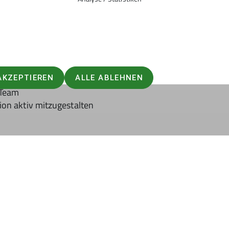
bernimmt das Druckhaus
AKZEPTIEREN
ALLE ABLEHNEN
 Team
ion aktiv mitzugestalten
ar und März für das Sommerprogramm
und
September und
ür den Druck vorbereitet werden. Zeitlicher Aufwand ca.