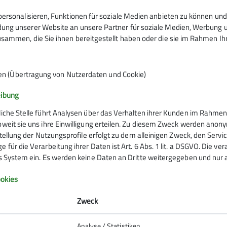
ersonalisieren, Funktionen für soziale Medien anbieten zu können und 
nd Kursleiter*innen eingereichten Programmpunkte
ng unserer Website an unsere Partner für soziale Medien, Werbung un
, ggf. Rückfragen klären)
sammen, die Sie ihnen bereitgestellt haben oder die sie im Rahmen I
 Programmdaten an das beauftragte Druckhaus
ung notwendiger
Korrekturen
mit dem Druckhaus
en (Übertragung von Nutzerdaten und Cookie)
timmung
eibung
liche Stelle führt Analysen über das Verhalten ihrer Kunden im Rahmen
oweit sie uns ihre Einwilligung erteilen. Zu diesem Zweck werden anon
rstellung der Nutzungsprofile erfolgt zu dem alleinigen Zweck, den Servi
 für die Verarbeitung ihrer Daten ist Art. 6 Abs. 1 lit. a DSGVO. Die ve
es System ein. Es werden keine Daten an Dritte weitergegeben und nur a
okies
iten
ür Struktur
Zweck
, E‑Mail)
nleiter*innen, Geschäftsstelle und Druckhaus
Analyse / Statistiken