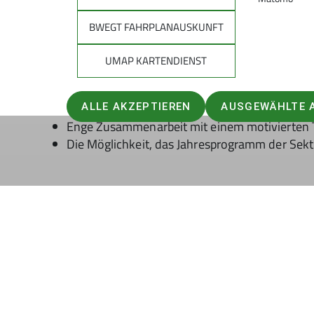
Keine Vorkenntnisse im Layout nötig – das ü
BWEGT FAHRPLANAUSKUNFT
UMAP KARTENDIENST
Was wir bieten
Eine sinnstiftende Aufgabe in unserer Sektion
Flexible Zeiteinteilung
ALLE AKZEPTIEREN
AUSGEWÄHLTE 
Enge Zusammenarbeit mit einem motivierten
Die Möglichkeit, das Jahresprogramm der Sekt
Zeitlicher Rahmen
Die Hauptarbeitsphasen liegen zwischen
Janu
Programmpunkte gesammelt, aufbereitet und f
Interesse?