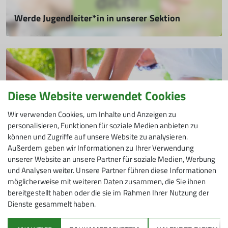
Werde Jugendleiter*in in unserer Sektion
Hilf mit und gestalte mit uns den Bergsport für die nächste
Generation!
09.12.2025
Du liebst die Berge, Gemeinschaft und möchtest
Verantwortung übernehmen?
Diese Website verwendet Cookies
mehr erfahren
Wir verwenden Cookies, um Inhalte und Anzeigen zu
personalisieren, Funktionen für soziale Medien anbieten zu
können und Zugriffe auf unsere Website zu analysieren.
Außerdem geben wir Informationen zu Ihrer Verwendung
unserer Website an unsere Partner für soziale Medien, Werbung
Mithelfen Highlights
und Analysen weiter. Unsere Partner führen diese Informationen
möglicherweise mit weiteren Daten zusammen, die Sie ihnen
Hilf mit als Junior-Redakteur*in
bereitgestellt haben oder die sie im Rahmen Ihrer Nutzung der
Steig ein ins Team der Redaktion unserer Sektion
Dienste gesammelt haben.
09.12.2025