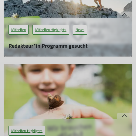
Mithelfen
Mithelfen Highlights
News
Redakteur*in Programm gesucht
19.05.2026
Wir suchen eine engagierte Persönlichkeit, die unser
halbjährlich erscheinendes Touren‑ und Kursprogramm
redaktionell betreut. Wenn du gerne strukturiert arbeitest,
Freude an Sprache hast und gerne mit Menschen
kommunizierst, bist du bei uns genau richtig.
mehr erfahren
Mithelfen Highlights