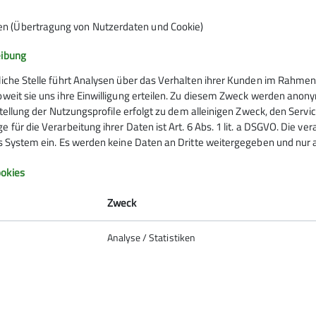
im Süden hebt sich links vom
Hohen Ife
Westen reicht der Blick bis zum
Säntis
in
en (Übertragung von Nutzerdaten und Cookie)
eibung
liche Stelle führt Analysen über das Verhalten ihrer Kunden im Rahmen
oweit sie uns ihre Einwilligung erteilen. Zu diesem Zweck werden anon
rstellung der Nutzungsprofile erfolgt zu dem alleinigen Zweck, den Servi
 für die Verarbeitung ihrer Daten ist Art. 6 Abs. 1 lit. a DSGVO. Die ve
chlossen, nach dem Gruppenfoto am
es System ein. Es werden keine Daten an Dritte weitergegeben und nur a
hützten Platz einzunehmen. Gestärkt
m zweiten Gipfel, dem
Wannenkop
f. Eine
okies
n und hinauf zur verschneiten
Zweck
ng zur
Grasgehrenhütte
und weiter hinab
Analyse / Statistiken
ung, die uns lange in Erinnerung
Tag auf der
Sonnen-Terrasse
des