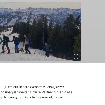
 den Blick auf nahezu alle Allgäuer Berge
 Grünten die Vorstellung der
Allgäuer
Zugriffe auf unsere Website zu analysieren.
igen sich, neben vielen anderen, das Gaishorn,
d Analysen weiter. Unsere Partner führen diese
 gefolgt vom markanten
Hochvogel
. Im
hrer Nutzung der Dienste gesammelt haben.
kopf sowie die Mädelegabel bestaunen. Ganz