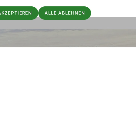
n.
tion.
AKZEPTIEREN
ALLE ABLEHNEN