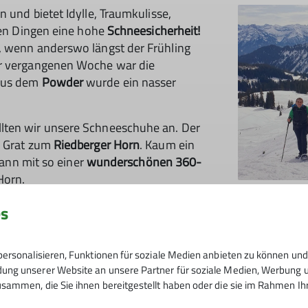
n und bietet Idylle, Traumkulisse,
llen Dingen eine hohe
Schneesicherheit!
, wenn anderswo längst der Frühling
er vergangenen Woche war die
aus dem
Powder
wurde ein nasser
lten wir unsere Schneeschuhe an. Der
 Grat zum
Riedberger Horn
. Kaum ein
 kann mit so einer
wunderschönen 360-
Horn.
es
Bei der heutigen guten Sicht konnte man
genießen. Im Nordosten beginnt mit dem
ersonalisieren, Funktionen für soziale Medien anbieten zu können und 
Bergberühmtheiten
. Weiter im Osten ze
ng unserer Website an unsere Partner für soziale Medien, Werbung un
das Nebelhorn und der
Große Daumen
,
sammen, die Sie ihnen bereitgestellt haben oder die sie im Rahmen I
Südosten kann man den Großen Krotten