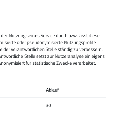
n
der Widderstein vom Horizont ab. Nach
 der Schweiz.
 der Nutzung seines Service durch bzw. lässt diese
ymisierte oder pseudonymisierte Nutzungsprofile
ce der verantwortlichen Stelle ständig zu verbessern.
rantwortliche Stelle setzt zur Nutzeranalyse ein eigens
nonymisiert für statistische Zwecke verarbeitet.
Ablauf
30