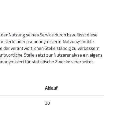
lichtung der Sektionen zum Klimaschutz.
agt werden. Denn Du hast als Besucher der
winden der Gletscher immer schneller
 der Nutzung seines Service durch bzw. lässt diese
 dazu nötigen Lawinenkunde.
ymisierte oder pseudonymisierte Nutzungsprofile
ce der verantwortlichen Stelle ständig zu verbessern.
rantwortliche Stelle setzt zur Nutzeranalyse ein eigens
nonymisiert für statistische Zwecke verarbeitet.
Deutscher Alpenverein (DAV)
Friedrichshafen e.V.
Untereschstr. 19
Ablauf
88046 Friedrichshafen
Telefon +49754122361
30
Kontakt