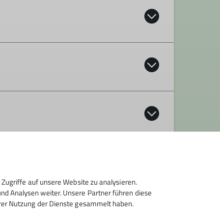
machen Wanderungen, Ski-, Langlauf- und
g.Treffpunkt ist jeden Donnerstag (außer an
en der Touren (siehe Programm) oder Planung
ackformular.
ourenleiterverzeichnis im gedruckten
ges Programm über das ganze Jahr mit
Zugriffe auf unsere Website zu analysieren.
d Analysen weiter. Unsere Partner führen diese
anderungen
hrer Nutzung der Dienste gesammelt haben.
 zurzeit aber nur für DAV Mitglieder