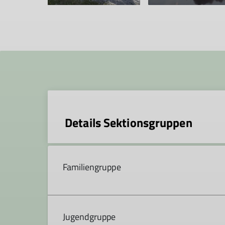
Details Sektionsgruppen
Familiengruppe
Organisation:
Anna-Katharina Schababerle , 
Jugendgruppe