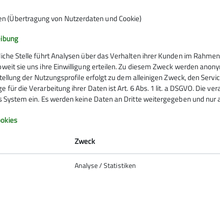
bei! Wir müssen handeln. Jetzt!"
en (Übertragung von Nutzerdaten und Cookie)
V eine Klimaresolution verabschiedet und eine Selbstverpf
 gewundert, sondern gefreut, dass endlich klare Worte ges
eibung
t Langem gesehen, wie sich das Dahinschmelzen und Versch
liche Stelle führt Analysen über das Verhalten ihrer Kunden im Rahmen
dung in der Sektion im Skifahren und Freeriden incl. der
oweit sie uns ihre Einwilligung erteilen. Zu diesem Zweck werden anon
rstellung der Nutzungsprofile erfolgt zu dem alleinigen Zweck, den Servi
 für die Verarbeitung ihrer Daten ist Art. 6 Abs. 1 lit. a DSGVO. Die ve
es System ein. Es werden keine Daten an Dritte weitergegeben und nur a
Infos zu Bergsport
okies
emein
Zweck
anung
Analyse / Statistiken
ie Natur
 biken
So verhältst du dich auf deiner
erung
er und schwindelfrei am Berg