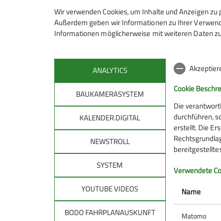
Wir verwenden Cookies, um Inhalte und Anzeigen zu p
Außerdem geben wir Informationen zu Ihrer Verwendu
Informationen möglicherweise mit weiteren Daten zu
Fitnessgymnastik b
Akzeptier
ANALYTICS
Cookie Beschr
BAUKAMERASYSTEM
Die verantwort
03.10.2025
durchführen, s
KALENDER.DIGITAL
erstellt. Die E
Gruppen
Kurse
News
Rechtsgrundlage
NEWSTROLL
bereitgestellt
Auf Grund der noch andauernden Baumaßnahme
SYSTEM
Verwendete Co
13. Oktober um 20 Uhr
.
YOUTUBE VIDEOS
Name
Wir freuen uns auf eure rege Teilnahme.
BODO FAHRPLANAUSKUNFT
Matomo