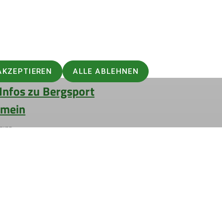
AKZEPTIEREN
ALLE ABLEHNEN
Infos zu Bergsport
emein
anung
ie Natur
 biken
So verhältst du dich auf deiner
erung
er und schwindelfrei am Berg
 #machseinfach