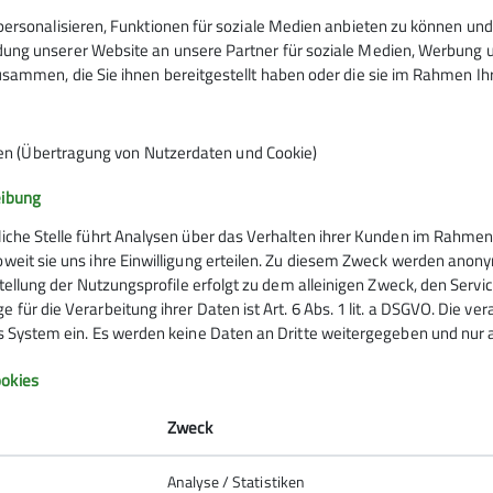
ersonalisieren, Funktionen für soziale Medien anbieten zu können und 
ng unserer Website an unsere Partner für soziale Medien, Werbung un
sammen, die Sie ihnen bereitgestellt haben oder die sie im Rahmen I
eginnt bald
en (Übertragung von Nutzerdaten und Cookie)
eibung
liche Stelle führt Analysen über das Verhalten ihrer Kunden im Rahmen
oweit sie uns ihre Einwilligung erteilen. Zu diesem Zweck werden anon
rstellung der Nutzungsprofile erfolgt zu dem alleinigen Zweck, den Servi
 für die Verarbeitung ihrer Daten ist Art. 6 Abs. 1 lit. a DSGVO. Die ve
es System ein. Es werden keine Daten an Dritte weitergegeben und nur a
n in der Sporthalle beginnt die Fitnessgymnastik erst 
okies
Zweck
Analyse / Statistiken