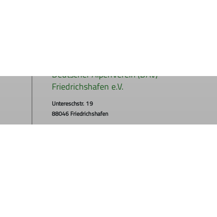
Deutscher Alpenverein (DAV)
Friedrichshafen e.V.
Untereschstr. 19
88046 Friedrichshafen
Telefon +49754122361
Kontakt