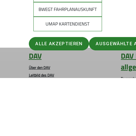
Euer Trainerinnen-Team
BWEGT FAHRPLANAUSKUNFT
UMAP KARTENDIENST
ALLE AKZEPTIEREN
AUSGEWÄHLTE 
DAV
DAV 
allg
Über den DAV
Leitbild des DAV
Tourenpl
Bergwetter
Raus in d
Notruf und Rettung in den Alpen
Natürlich
Hüttensuche
Auf Tour: 
Lawinenlagebericht
Bergwand
Trittsich
Kampagne