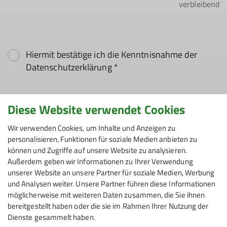
verbleibend
Hiermit bestätige ich die Kenntnisnahme der
Datenschutzerklärung *
Hiermit erkläre ich mich einverstanden, dass
Diese Website verwendet Cookies
meine in das Kontaktformular eingegebenen
Daten elektronisch gesichert und zum Zweck der
Wir verwenden Cookies, um Inhalte und Anzeigen zu
Kontaktaufnahme verarbeitet und genutzt
personalisieren, Funktionen für soziale Medien anbieten zu
werden. Mir ist bekannt, dass ich meine
können und Zugriffe auf unsere Website zu analysieren.
Außerdem geben wir Informationen zu Ihrer Verwendung
Einwilligung jederzeit wiederrufen kann. *
unserer Website an unsere Partner für soziale Medien, Werbung
und Analysen weiter. Unsere Partner führen diese Informationen
Mit (*) markierte Felder
möglicherweise mit weiteren Daten zusammen, die Sie ihnen
Absenden
sind Pflichtfelder
bereitgestellt haben oder die sie im Rahmen Ihrer Nutzung der
Dienste gesammelt haben.