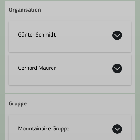
Organisation
Günter Schmidt
guenter.schmidt@dav-fn.de
Gerhard Maurer
Qualifikationen
gerhard.maurer@dav-fn.de
Trainer*in C MTB Guide
Gruppe
Qualifikationen
Ämter
Mountainbike Gruppe
Trainer*in C MTB Guide
Tourenleiter*in