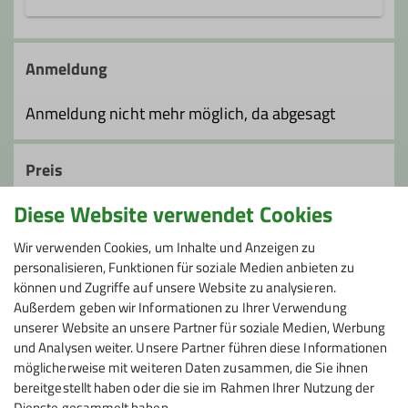
Vom Einsteiger bis zum Single Trail
Ämter
Könner ist bei uns alles geboten.
Anmeldung
Tourenleiter*in
Kontakt aufnehmen
Anmeldung nicht mehr möglich, da abgesagt
Preis
Diese Website verwendet Cookies
Kosten: BeaG: 5 €; OrgB: 40 €; Fahrt: 78 € je Pkw;
Unterkunft/Verpflegung
Wir verwenden Cookies, um Inhalte und Anzeigen zu
personalisieren, Funktionen für soziale Medien anbieten zu
können und Zugriffe auf unsere Website zu analysieren.
Maximale Teilnehmeranzahl
Außerdem geben wir Informationen zu Ihrer Verwendung
unserer Website an unsere Partner für soziale Medien, Werbung
8
und Analysen weiter. Unsere Partner führen diese Informationen
möglicherweise mit weiteren Daten zusammen, die Sie ihnen
bereitgestellt haben oder die sie im Rahmen Ihrer Nutzung der
Dienste gesammelt haben.