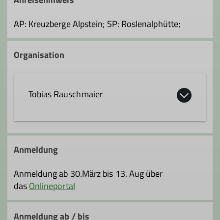
AP: Kreuzberge Alpstein; SP: Roslenalphütte;
Organisation
Tobias Rauschmaier
tobias.rauschmaier@dav-fn.de
Anmeldung
Qualifikationen
Anmeldung ab 30.März bis 13. Aug über
das
Onlineportal
Trainer*in C Skibergsteigen
Anmeldung ab / bis