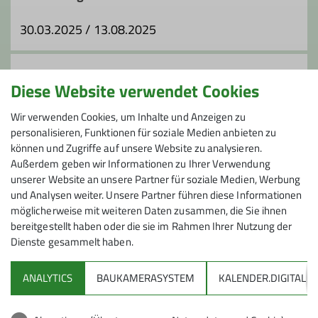
Trainer*in B Skihochtour
30.03.2025 / 13.08.2025
Trainer*in B Alpinklettern
Preis
Diese Website verwendet Cookies
Ämter
Kosten: BeaG: 5 €, OrgB: 33 €; Fahrt 54 € je PKW
Wir verwenden Cookies, um Inhalte und Anzeigen zu
Tourenleiter*in
personalisieren, Funktionen für soziale Medien anbieten zu
können und Zugriffe auf unsere Website zu analysieren.
Maximale Teilnehmeranzahl
Außerdem geben wir Informationen zu Ihrer Verwendung
unserer Website an unsere Partner für soziale Medien, Werbung
2
und Analysen weiter. Unsere Partner führen diese Informationen
möglicherweise mit weiteren Daten zusammen, die Sie ihnen
bereitgestellt haben oder die sie im Rahmen Ihrer Nutzung der
Dienste gesammelt haben.
ANALYTICS
BAUKAMERASYSTEM
KALENDER.DIGITAL
DAV