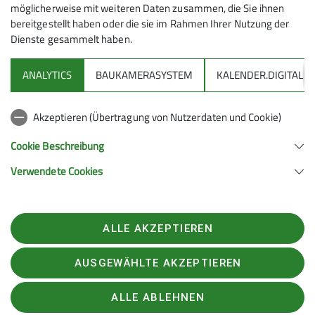
möglicherweise mit weiteren Daten zusammen, die Sie ihnen
bereitgestellt haben oder die sie im Rahmen Ihrer Nutzung der
Dienste gesammelt haben.
ANALYTICS
BAUKAMERASYSTEM
KALENDER.DIGITAL
DAV
Akzeptieren (Übertragung von Nutzerdaten und Cookie)
DAV Infos zu Bergsport allgemein
Cookie Beschreibung
Verwendete Cookies
Deutscher Alpenverein (DAV) Friedrichshafen e.V.
Untereschstr. 19
88046 Friedrichshafen
Telefon +49754122361
ALLE AKZEPTIEREN
Kontakt
AUSGEWÄHLTE AKZEPTIEREN
Rechtliches
Datenschutzerklärung
Impressum
Datenschutz-Einstellungen
ALLE ABLEHNEN
Teilnahmebedingungen