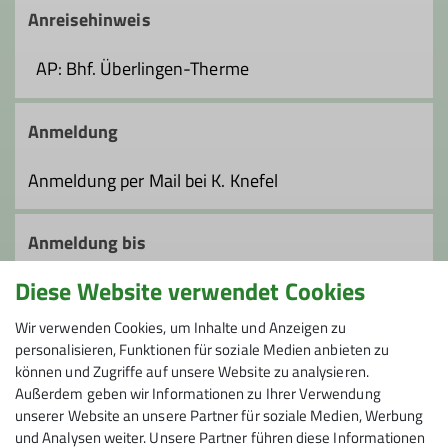
Anreisehinweis
AP: Bhf. Überlingen-Therme
Anmeldung
Anmeldung per Mail bei K. Knefel
Anmeldung bis
Diese Website verwendet Cookies
02.02.2025
Wir verwenden Cookies, um Inhalte und Anzeigen zu
personalisieren, Funktionen für soziale Medien anbieten zu
Preis
können und Zugriffe auf unsere Website zu analysieren.
Außerdem geben wir Informationen zu Ihrer Verwendung
Bodo-Gruppen-fahrkarte, zzgl. 5,- € Spende für
unserer Website an unsere Partner für soziale Medien, Werbung
Stollen
und Analysen weiter. Unsere Partner führen diese Informationen