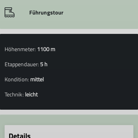
Führungstour
Höhenmeter:
1100 m
Etappendauer:
5 h
Kondition:
mittel
Technik:
leicht
Details