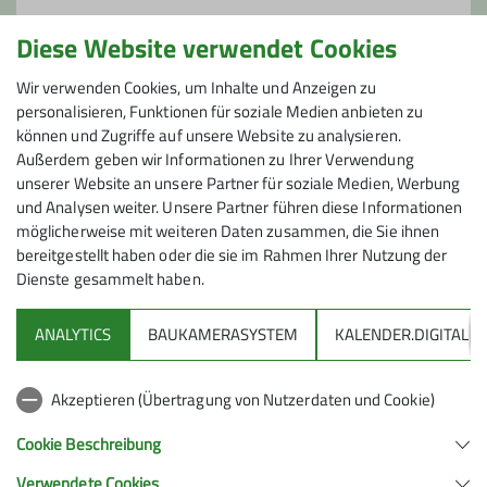
Ämter
Preis
Diese Website verwendet Cookies
Wanderleiter*in
Wegewart*in
60€ p. PKW
Wir verwenden Cookies, um Inhalte und Anzeigen zu
personalisieren, Funktionen für soziale Medien anbieten zu
können und Zugriffe auf unsere Website zu analysieren.
Maximale Teilnehmeranzahl
Außerdem geben wir Informationen zu Ihrer Verwendung
unserer Website an unsere Partner für soziale Medien, Werbung
12
und Analysen weiter. Unsere Partner führen diese Informationen
möglicherweise mit weiteren Daten zusammen, die Sie ihnen
bereitgestellt haben oder die sie im Rahmen Ihrer Nutzung der
Dienste gesammelt haben.
ANALYTICS
BAUKAMERASYSTEM
KALENDER.DIGITAL
DAV
Akzeptieren (Übertragung von Nutzerdaten und Cookie)
DAV Infos zu Bergsport allgemein
Cookie Beschreibung
Verwendete Cookies