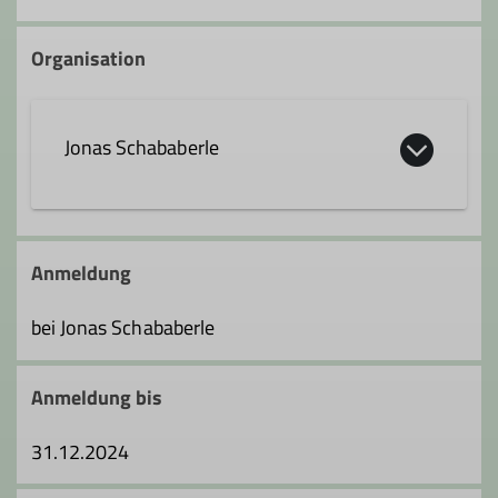
Organisation
Jonas Schababerle
jonas.schababerle@dav-fn.de
Anmeldung
Qualifikationen
bei Jonas Schababerle
Wanderleiter*in
Anmeldung bis
Zusatzqualifikation Schneeschuhbergsteigen
31.12.2024