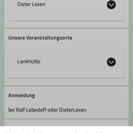
Dieter Lexen
Qualifikationen
Trainer*in C Skibergsteigen
Ämter
Unsere Veranstaltungsorte
Tourenleiter*in
Ämter
Lankhütte
Tourenleiter*in
Hier gehts zur Lankhütte
Anmeldung
Oberlose 553
A - 6867 Schwarzenberg
bei Ralf Lebedeff oder DieterLexen
Anmeldung bis