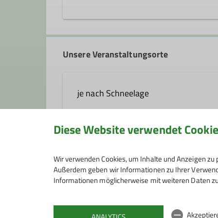
joerg.kaestner@dav-fn.de
Unsere Veranstaltungsorte
Ämter
je nach Schneelage
Tourenleiter*in
Diese Website verwendet Cooki
Anmeldung
Wir verwenden Cookies, um Inhalte und Anzeigen zu p
Außerdem geben wir Informationen zu Ihrer Verwendu
Informationen möglicherweise mit weiteren Daten zu
Maximale Teilnehmeranzahl
Akzeptier
ANALYTICS