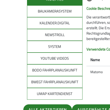
Cookie Beschr
BAUKAMERASYSTEM
Die verantwort
durchführen, s
KALENDER.DIGITAL
erstellt. Die E
Rechtsgrundlage
NEWSTROLL
bereitgestellt
SYSTEM
DAV
DAV 
Verwendete Co
allg
YOUTUBE VIDEOS
Über den DAV
Name
Leitbild des DAV
Tourenpl
BODO FAHRPLANAUSKUNFT
Bergwetter
Matomo
Raus in d
Notruf und Rettung in den Alpen
Natürlich
BWEGT FAHRPLANAUSKUNFT
Hüttensuche
Auf Tour: 
Lawinenlagebericht
Bergwand
UMAP KARTENDIENST
Trittsich
Kampagne
ALLE AKZEPTIEREN
AUSGEWÄHLTE 