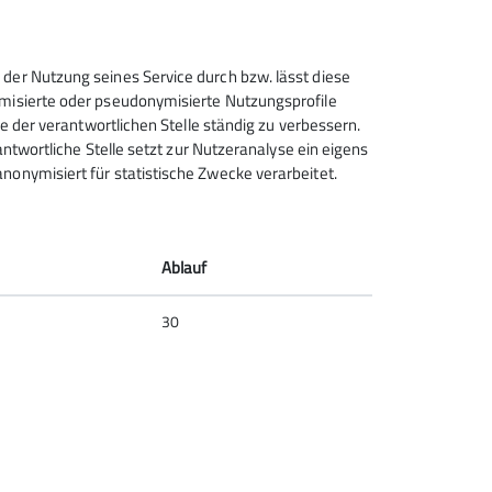
 der Nutzung seines Service durch bzw. lässt diese
ymisierte oder pseudonymisierte Nutzungsprofile
ce der verantwortlichen Stelle ständig zu verbessern.
rantwortliche Stelle setzt zur Nutzeranalyse ein eigens
nonymisiert für statistische Zwecke verarbeitet.
Deutscher Alpenverein (DAV)
Friedrichshafen e.V.
Untereschstr. 19
Ablauf
88046 Friedrichshafen
Telefon +49754122361
30
Kontakt