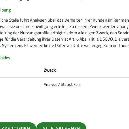
eibung
liche Stelle führt Analysen über das Verhalten ihrer Kunden im Rahmen
oweit sie uns ihre Einwilligung erteilen. Zu diesem Zweck werden anon
rstellung der Nutzungsprofile erfolgt zu dem alleinigen Zweck, den Servi
 für die Verarbeitung ihrer Daten ist Art. 6 Abs. 1 lit. a DSGVO. Die ve
es System ein. Es werden keine Daten an Dritte weitergegeben und nur a
Infos zu Bergsport
okies
emein
Zweck
anung
Analyse / Statistiken
ie Natur
 biken
So verhältst du dich auf deiner
erung
er und schwindelfrei am Berg
 #machseinfach
AKZEPTIEREN
ALLE ABLEHNEN