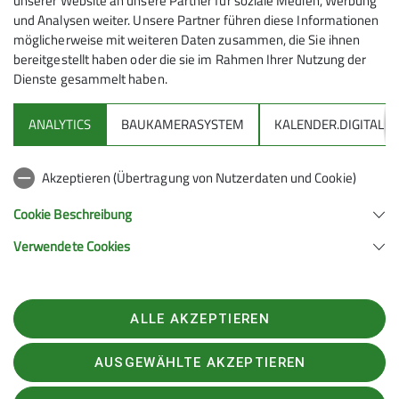
unserer Website an unsere Partner für soziale Medien, Werbung
Betreuer*in Kletterhalle
und Analysen weiter. Unsere Partner führen diese Informationen
Wir sind eine Gruppe bestehend aus bis
möglicherweise mit weiteren Daten zusammen, die Sie ihnen
zu 12 jungen, motivierten Kletterern im
bereitgestellt haben oder die sie im Rahmen Ihrer Nutzung der
Dienste gesammelt haben.
Alter zwischen 11 und 19 Jahren und drei
Trainern. Durch ein regelmäßiges und
ANALYTICS
BAUKAMERASYSTEM
KALENDER.DIGITAL
zielgerichtetes Training wollen wir unser
DAV
Kletterkönnen steigern. Wir haben Spaß
am (schwer) klettern gehen auch gerne
Akzeptieren (Übertragung von Nutzerdaten und Cookie)
DAV Infos zu Bergsport allgemein
raus an den Fels. Dazu wird ein- bis
zweimal die Woche im Kletterzentrum in
Cookie Beschreibung
Friedrichshafen trainiert.
Verwendete Cookies
Deutscher Alpenverein (DAV) Friedrichshafen e.V.
Kontakt aufnehmen
Untereschstr. 19
88046 Friedrichshafen
Telefon +49754122361
ALLE AKZEPTIEREN
Details
Kontakt
AUSGEWÄHLTE AKZEPTIEREN