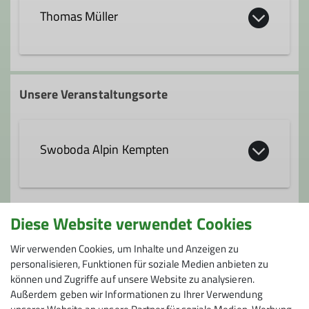
Thomas Müller
0176 62720404
Unsere Veranstaltungsorte
thomas.mueller@dav-fn.de
Swoboda Alpin Kempten
Qualifikationen
Trainer*in C Sportklettern Leistungssport
https://www.dav-
Diese Website verwendet Cookies
kempten.de/swoboda-alpin
Gruppe
Ämter
Wir verwenden Cookies, um Inhalte und Anzeigen zu
Aybühlweg 69
personalisieren, Funktionen für soziale Medien anbieten zu
87439 Kempten
Kletterbetreuer*in Jugend
können und Zugriffe auf unsere Website zu analysieren.
Jugendleistungsgruppe Klettern (JLK)
Außerdem geben wir Informationen zu Ihrer Verwendung