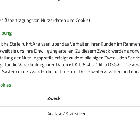
19
en (Übertragung von Nutzerdaten und Cookie)
chshafen
eibung
liche Stelle führt Analysen über das Verhalten ihrer Kunden im Rahmen
oweit sie uns ihre Einwilligung erteilen. Zu diesem Zweck werden anon
rstellung der Nutzungsprofile erfolgt zu dem alleinigen Zweck, den Servi
 für die Verarbeitung ihrer Daten ist Art. 6 Abs. 1 lit. a DSGVO. Die ve
es System ein. Es werden keine Daten an Dritte weitergegeben und nur a
Infos zu Bergsport
okies
emein
Zweck
anung
Analyse / Statistiken
ie Natur
 biken
So verhältst du dich auf deiner
erung