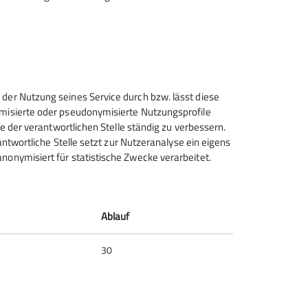
 der Nutzung seines Service durch bzw. lässt diese
ymisierte oder pseudonymisierte Nutzungsprofile
ce der verantwortlichen Stelle ständig zu verbessern.
rantwortliche Stelle setzt zur Nutzeranalyse ein eigens
nonymisiert für statistische Zwecke verarbeitet.
Deutscher Alpenverein (DAV)
Friedrichshafen e.V.
Untereschstr. 19
Ablauf
88046 Friedrichshafen
Telefon +49754122361
30
Kontakt