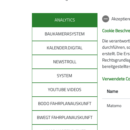
DAV-Haus
Untereschstr. 
Akzeptier
ANALYTICS
88045 Friedri
Cookie Beschr
BAUKAMERASYSTEM
Die verantwort
durchführen, s
KALENDER.DIGITAL
erstellt. Die E
Rechtsgrundlage
NEWSTROLL
bereitgestellt
SYSTEM
DAV
DAV 
Verwendete Co
allg
YOUTUBE VIDEOS
Über den DAV
Name
Leitbild des DAV
Tourenpl
BODO FAHRPLANAUSKUNFT
Bergwetter
Matomo
Raus in d
Notruf und Rettung in den Alpen
Natürlich
BWEGT FAHRPLANAUSKUNFT
Hüttensuche
Auf Tour: 
Lawinenlagebericht
Bergwand