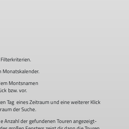
Filterkriterien.
nen Monatskalender.
er dem Montsnamen
ck bzw. vor.
ten Tag eines Zeitraum und eine weiterer Klick
traum der Suche.
die Anzahl der gefundenen Touren angezeigt-
 des großen Fensters zeigt dir dann die Touren.