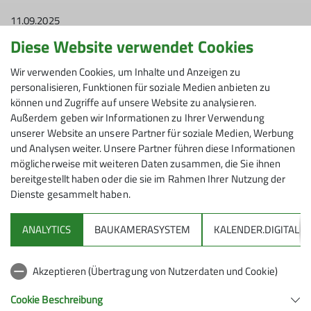
11.09.2025
Diese Website verwendet Cookies
Senioren
Wir verwenden Cookies, um Inhalte und Anzeigen zu
personalisieren, Funktionen für soziale Medien anbieten zu
Diese Tour ist wegen der schlechten Wetterprognose
können und Zugriffe auf unsere Website zu analysieren.
abgesagt.
Außerdem geben wir Informationen zu Ihrer Verwendung
unserer Website an unsere Partner für soziale Medien, Werbung
Die Seniorengruppe des Alpenvereins Friedrichshafen
und Analysen weiter. Unsere Partner führen diese Informationen
plant
am Dienstag, 16. September, eine
möglicherweise mit weiteren Daten zusammen, die Sie ihnen
Bergwanderung auf das Ofterschwanger Horn (1408
bereitgestellt haben oder die sie im Rahmen Ihrer Nutzung der
m) im Oberallgäu.
Dienste gesammelt haben.
ANALYTICS
BAUKAMERASYSTEM
KALENDER.DIGITAL
Vom Parkplatz Gunzesrieder Säge geht es zunächst
durch den Ostertaltobel, danach in gleichmäßigem
Akzeptieren (Übertragung von Nutzerdaten und Cookie)
Anstieg durch Wald, zuletzt durch freies Gelände
Cookie Beschreibung
hinauf zum Gipfel. Nach der Gipfelrast führt die Tour