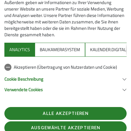
In Abänderung des ausgedruckten Tourenprogramms
Außerdem geben wir Informationen zu Ihrer Verwendung
plant die Seniorengruppe des Alpenvereins
unserer Website an unsere Partner für soziale Medien, Werbung
Friedrichshafen
am Dienstag, 28. Oktober, eine
und Analysen weiter. Unsere Partner führen diese Informationen
Wandertour oberhalb des Großen Alpsees.
möglicherweise mit weiteren Daten zusammen, die Sie ihnen
bereitgestellt haben oder die sie im Rahmen Ihrer Nutzung der
Dienste gesammelt haben.
Vom Parkplatz in Bühl geht es über die Siedelalpe zum
ANALYTICS
BAUKAMERASYSTEM
KALENDER.DIGITAL
Köpfle (1024 m) und nach einer Einkehr auf einem
Rundweg über den Höhenzug zurück zum
Akzeptieren (Übertragung von Nutzerdaten und Cookie)
Ausgangspunkt.
Cookie Beschreibung
Der Aufstieg beträgt 320 Meter, die Gehzeit etwa
dreieinhalb Stunden.
Verwendete Cookies
Abfahrt ist um 8:30 Uhr vom Parkplatz gegenüber der
Jugendherberge Friedrichshafen.
ALLE AKZEPTIEREN
Bei Regenwetter entfällt die Wanderung.
AUSGEWÄHLTE AKZEPTIEREN