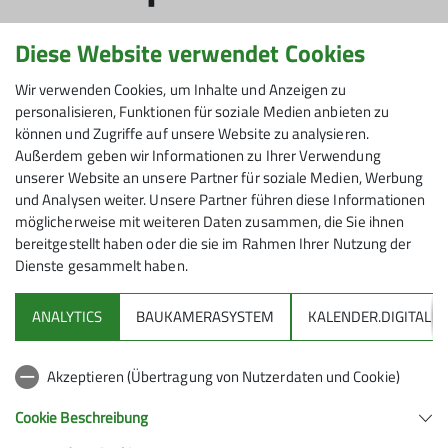
Diese Website verwendet Cookies
11.08.2023
Wir verwenden Cookies, um Inhalte und Anzeigen zu
personalisieren, Funktionen für soziale Medien anbieten zu
Senioren
können und Zugriffe auf unsere Website zu analysieren.
Außerdem geben wir Informationen zu Ihrer Verwendung
Die Mittwoch-Seniorengruppe des Alpenvereins
unserer Website an unsere Partner für soziale Medien, Werbung
und Analysen weiter. Unsere Partner führen diese Informationen
Friedrichshafen plant am
Mittwoch, 16. August
, eine
möglicherweise mit weiteren Daten zusammen, die Sie ihnen
Wanderung auf dem
Kressbronner Bauernpfad
zum
bereitgestellt haben oder die sie im Rahmen Ihrer Nutzung der
Degersee.
Dienste gesammelt haben.
ANALYTICS
BAUKAMERASYSTEM
KALENDER.DIGITAL
Vom Parkplatz östlich von Berg geht es kurz am Berger
Weiher entlang, über Großholz nach Nitzenweiler am
Akzeptieren (Übertragung von Nutzerdaten und Cookie)
Schleinsee und hinauf zum Aussichtspunkt beim
Wasserbehälter. Über Busenhaus führt die Wanderung
Cookie Beschreibung
zur Mittagseinkehr im Degerseestüble. Von hier