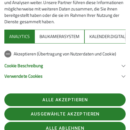
und Analysen weiter. Unsere Partner führen diese Informationen
möglicherweise mit weiteren Daten zusammen, die Sie ihnen
Senioren
bereitgestellt haben oder die sie im Rahmen Ihrer Nutzung der
Dienste gesammelt haben.
Die Mittwoch-Seniorengruppe des Alpenvereins
Friedrichshafen plant
am 25. September eine
ANALYTICS
BAUKAMERASYSTEM
KALENDER.DIGITAL
Wanderung auf der Niedere im Bregenzerwald.
Akzeptieren (Übertragung von Nutzerdaten und Cookie)
Nach der Auffahrt mit der Seilbahn von Bezau auf den
Cookie Beschreibung
Baumgarten geht es auf dem Panoramaweg zur
Verwendete Cookies
Niedere (1711 m) oberhalb von Andelsbuch. Die
Weglänge beträgt rund acht Kilometer bei geringen
Steigungen, die Gehzeit etwa drei Stunden.
ALLE AKZEPTIEREN
Abfahrt mit Pkw ist um 8 Uhr vom Parkplatz bei der
Jugendherberge Friedrichshafen.
AUSGEWÄHLTE AKZEPTIEREN
Der Tourenleiter Helmut Schneider bittet um
ALLE ABLEHNEN