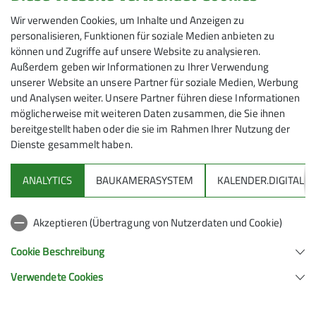
Wir verwenden Cookies, um Inhalte und Anzeigen zu
Senioren
personalisieren, Funktionen für soziale Medien anbieten zu
können und Zugriffe auf unsere Website zu analysieren.
Die Seniorengruppe des Alpenvereins Friedrichshafen
Außerdem geben wir Informationen zu Ihrer Verwendung
unserer Website an unsere Partner für soziale Medien, Werbung
plant am
Dienstag, 8. August
, anstelle des
und Analysen weiter. Unsere Partner führen diese Informationen
ursprünglichen Programms die vor Kurzem
möglicherweise mit weiteren Daten zusammen, die Sie ihnen
ausgefallene Bergwanderung auf den
Piesenkopf
.
bereitgestellt haben oder die sie im Rahmen Ihrer Nutzung der
Dienste gesammelt haben.
ANALYTICS
BAUKAMERASYSTEM
KALENDER.DIGITAL
Vom Parkplatz Scheuenalpe hinter Balderschwang
erfolgt der Aufstieg zum Scheuenwasserfall. Von dort
geht es weiter über den Scheuenpass auf den
Akzeptieren (Übertragung von Nutzerdaten und Cookie)
Piesenkopf (1630 m).
Cookie Beschreibung
Für den Abstieg durch ein nasses Moorgebiet zur
Verwendete Cookies
Dinjörgen-Alpe werden hohe Bergstiefel empfohlen.
Zurück geht es wieder über die Scheuenalpe zum