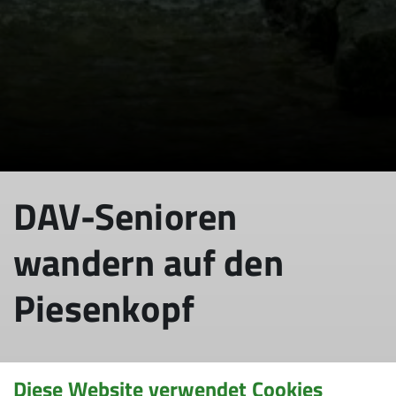
DAV-Senioren
wandern auf den
Piesenkopf
Diese Website verwendet Cookies
06.08.2023