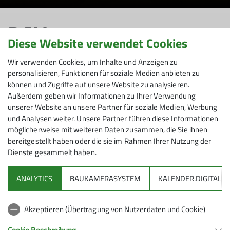
DAV-
Diese Website verwendet Cookies
Seniorenwanderung
Wir verwenden Cookies, um Inhalte und Anzeigen zu
personalisieren, Funktionen für soziale Medien anbieten zu
wird abgesagt
können und Zugriffe auf unsere Website zu analysieren.
Außerdem geben wir Informationen zu Ihrer Verwendung
unserer Website an unsere Partner für soziale Medien, Werbung
und Analysen weiter. Unsere Partner führen diese Informationen
möglicherweise mit weiteren Daten zusammen, die Sie ihnen
Zu den Baumveteranen von Steibis –
bereitgestellt haben oder die sie im Rahmen Ihrer Nutzung der
Dienste gesammelt haben.
Falkenhütte
13.05.2023
ANALYTICS
BAUKAMERASYSTEM
KALENDER.DIGITAL
Senioren
Akzeptieren (Übertragung von Nutzerdaten und Cookie)
Die Seniorengruppe des Alpenvereins Friedrichshafen