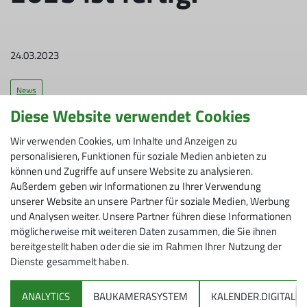
24.03.2023
News
Diese Website verwendet Cookies
Das Sommerprogramm 2023 und die Mitteilungen Frühjahr 2023
Wir verwenden Cookies, um Inhalte und Anzeigen zu
liegen nun auch in gedruckter Form vor und werden zurzeit an die
personalisieren, Funktionen für soziale Medien anbieten zu
Mitglieder verschickt bzw. verteilt.
können und Zugriffe auf unsere Website zu analysieren.
Außerdem geben wir Informationen zu Ihrer Verwendung
unserer Website an unsere Partner für soziale Medien, Werbung
und Analysen weiter. Unsere Partner führen diese Informationen
möglicherweise mit weiteren Daten zusammen, die Sie ihnen
bereitgestellt haben oder die sie im Rahmen Ihrer Nutzung der
Dienste gesammelt haben.
ANALYTICS
BAUKAMERASYSTEM
KALENDER.DIGITAL