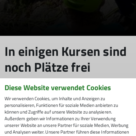
In einigen Kursen sind
noch Plätze frei
Diese Website verwendet Cookies
15.05.2026
Wir verwenden Cookies, um Inhalte und Anzeigen zu
personalisieren, Funktionen für soziale Medien anbieten zu
News
Sektion
können und Zugriffe auf unsere Website zu analysieren.
Außerdem geben wir Informationen zu Ihrer Verwendung
unserer Website an unsere Partner für soziale Medien, Werbung
In einigen unserer Kurse sind noch letzte Plätze frei:
und Analysen weiter. Unsere Partner führen diese Informationen